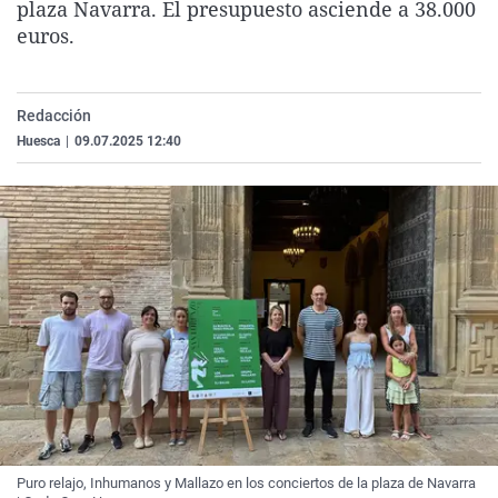
plaza Navarra. El presupuesto asciende a 38.000
La rosa de los vientos
Caso
Extremadura
Virales
euros.
Gente viajera
Retornados
Galicia
Televisión
Como el perro y el gat
Equipo de investigaci
La Rioja
Elecciones
Redacción
Operación Viuda Negr
Navarra
Huesca
|
09.07.2025 12:40
País Vasco
Puro relajo, Inhumanos y Mallazo en los conciertos de la plaza de Navarra