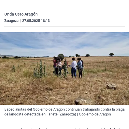
La rosa de los vientos
Caso
Extremadura
Virales
Onda Cero Aragón
Gente viajera
Retornados
Galicia
Televisión
Zaragoza
|
27.05.2025 18:13
Como el perro y el gat
Equipo de investigaci
La Rioja
Elecciones
Operación Viuda Negr
Navarra
País Vasco
Especialistas del Gobierno de Aragón continúan trabajando contra la plaga
de langosta detectada en Farlete (Zaragoza) | Gobierno de Aragón