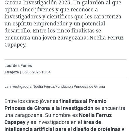
Girona Investigación 2025. Un galardón al que
La rosa de los vientos
Caso
Extremadura
Virales
optan cinco jóvenes y que reconoce a
Gente viajera
Retornados
Galicia
Televisión
investigadores y científicos que les caracteriza
un espíritu emprendedor y un potencial
Como el perro y el gat
Equipo de investigaci
La Rioja
Elecciones
desarrollo. Entre los cinco finalistas se
Operación Viuda Negr
Navarra
encuentra una joven zaragozana: Noelia Ferruz
Capapey.
País Vasco
Lourdes Funes
Zaragoza
|
06.05.2025 10:54
La investigadora Noelia Ferruz/Fundación Princesa de Girona
Entre los cinco jóvenes
finalistas al Premio
Princesa de Girona a la Investigación
se encuentra
una zaragozana. Su nombre es
Noelia Ferruz
Capapey
y es investigadora en el
área de
inteligencia artificial para el diseño de proteínas y