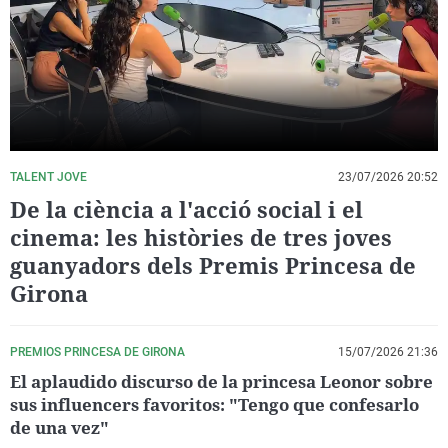
La rosa de los vientos
Caso
Extremadura
Virales
Gente viajera
Retornados
Galicia
Televisión
Como el perro y el gat
Equipo de investigaci
La Rioja
Elecciones
Operación Viuda Negr
Navarra
País Vasco
TALENT JOVE
23/07/2026 20:52
De la ciència a l'acció social i el
cinema: les històries de tres joves
guanyadors dels Premis Princesa de
Girona
PREMIOS PRINCESA DE GIRONA
15/07/2026 21:36
El aplaudido discurso de la princesa Leonor sobre
sus influencers favoritos: "Tengo que confesarlo
de una vez"