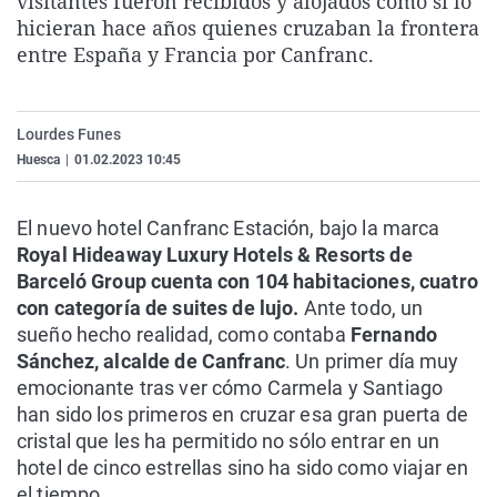
visitantes fueron recibidos y alojados como si lo
La rosa de los vientos
Caso
Extremadura
Virales
hicieran hace años quienes cruzaban la frontera
entre España y Francia por Canfranc.
Gente viajera
Retornados
Galicia
Televisión
Como el perro y el gat
Equipo de investigaci
La Rioja
Elecciones
Operación Viuda Negr
Navarra
Lourdes Funes
Huesca
|
01.02.2023 10:45
País Vasco
El nuevo hotel Canfranc Estación, bajo la marca
Royal Hideaway Luxury Hotels & Resorts de
Barceló Group cuenta con 104 habitaciones, cuatro
con categoría de suites de lujo.
Ante todo, un
sueño hecho realidad, como contaba
Fernando
Sánchez, alcalde de Canfranc
. Un primer día muy
emocionante tras ver cómo Carmela y Santiago
han sido los primeros en cruzar esa gran puerta de
cristal que les ha permitido no sólo entrar en un
hotel de cinco estrellas sino ha sido como viajar en
el tiempo.