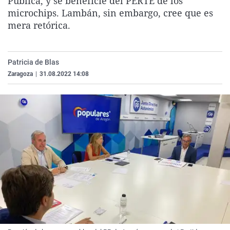
Pública, y se beneficie del PERTE de los
La rosa de los vientos
Caso
Extremadura
Virales
microchips. Lambán, sin embargo, cree que es
mera retórica.
Gente viajera
Retornados
Galicia
Televisión
Como el perro y el gat
Equipo de investigaci
La Rioja
Elecciones
Operación Viuda Negr
Navarra
Patricia de Blas
Zaragoza
|
31.08.2022 14:08
País Vasco