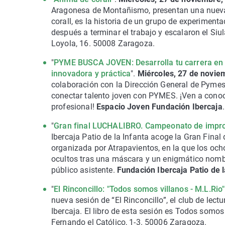
Aragonesa de Montañismo, presentan una nueva 
corall, es la historia de un grupo de experimenta
después a terminar el trabajo y escalaron el Siu
Loyola, 16. 50008 Zaragoza.
"
PYME BUSCA JOVEN: Desarrolla tu carrera e
innovadora y práctica
".
Miércoles, 27 de noviem
colaboración con la Dirección General de Pymes
conectar talento joven con PYMES. ¡Ven a conoc
profesional!
Espacio Joven Fundación Ibercaja
"
Gran final LUCHALIBRO. Campeonato de improv
Ibercaja Patio de la Infanta acoge la Gran Final
organizada por Atrapavientos, en la que los oc
ocultos tras una máscara y un enigmático nombre
público asistente.
Fundación Ibercaja Patio de l
"
El Rinconcillo: "Todos somos villanos - M.L.Rio"
nueva sesión de “El Rinconcillo”, el club de lec
Ibercaja. El libro de esta sesión es Todos somos 
Fernando el Católico, 1-3. 50006 Zaragoza.