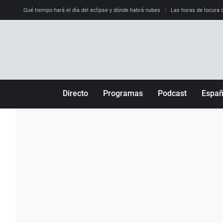
Qué tiempo hará el día del eclipse y dónde habrá nubes
Las horas de locura qu
Directo
Programas
Podcast
Espa
Más de uno
Los Perseguidos
Andalucía
Por fin
Malas decisiones
Aragón
Julia en la onda
Expedientes del más allá
Baleares
La brújula
El viaje del Guernica
Cantabria
Radioestadio
Invisibles
Cataluña
Radioestadio noche
Prohibido morirse
Comunidad de M
El colegio invisible
Esto no ha pasado
Comunitat Vale