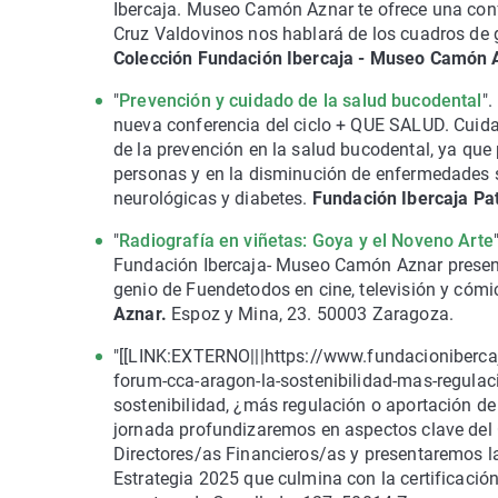
Ibercaja. Museo Camón Aznar te ofrece una confe
Cruz Valdovinos nos hablará de los cuadros de 
Colección Fundación Ibercaja - Museo Camón 
"
Prevención y cuidado de la salud bucodental
".
nueva conferencia del ciclo + QUE SALUD. Cuidan
de la prevención en la salud bucodental, ya que 
personas y en la disminución de enfermedades 
neurológicas y diabetes.
Fundación Ibercaja Pat
"
Radiografía en viñetas: Goya y el Noveno Arte
Fundación Ibercaja- Museo Camón Aznar presenta 
genio de Fuendetodos en cine, televisión y cómi
Aznar.
Espoz y Mina, 23. 50003 Zaragoza.
"[[LINK:EXTERNO|||https://www.fundacionibercaj
forum-cca-aragon-la-sostenibilidad-mas-regulac
sostenibilidad, ¿más regulación o aportación de v
jornada profundizaremos en aspectos clave del 
Directores/as Financieros/as y presentaremos la
Estrategia 2025 que culmina con la certificació