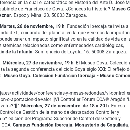
rencia en la cual el catedrático en Historia del Arte D. José 
gabinete de Francisco de Goya. ¿Conoces la historia?
Museo G
Aznar
. Espoz y Mina, 23. 50003 Zaragoza.
Martes, 26 de noviembre, 19 h
. Fundación Ibercaja te invita a
do de ti, cuidando del planeta, en la que veremos la importan
puede tener un impacto significativo en la calidad de vida de l
sistémicas relacionadas como enfermedades cardiológicas,
io de la Infanta
. San Ignacio de Loyola, 16. 50008 Zaragoza.
".
Miércoles, 27 de noviembre, 19 h
. El Museo Goya. Colecció
la segunda conferencia del ciclo Goya siglo XXI: El reflejo d
c.
Museo Goya. Colección Fundación Ibercaja - Museo Camó
a.es/actividades/conferencias-y-mesas-redondas/vi-controller
ion-o-aportacion-de-valor|||VI Controller Fórum CCA® Aragón:"
alor?"]]".
Miércoles, 27 de noviembre, de 18 a 20 h
. En esta
Control de Gestión de la mano de destacados Controller y
 6ª edición del Programa Superior de Control de Gestión y
n CCA.
Campus Fundación Ibercaja. Monasterio de Cogullada,