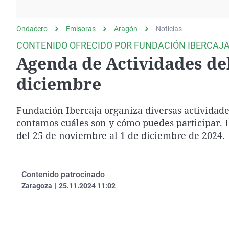
La rosa de los vientos
Caso
Extremadura
Gente viajera
Retornados
Galicia
Ondacero
Emisoras
Aragón
Noticias
Como el perro y el
Equipo de investigación
La Rioja
CONTENIDO OFRECIDO POR FUNDACIÓN IBERCAJ
gato
Agenda de Actividades del
Operación Viuda
Navarra
Negra
País Vasco
diciembre
Fundación Ibercaja organiza diversas actividade
contamos cuáles son y cómo puedes participar. E
del 25 de noviembre al 1 de diciembre de 2024.
Contenido patrocinado
Zaragoza
|
25.11.2024 11:02