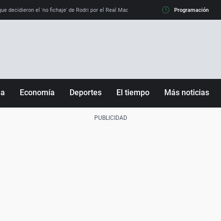
e decidieron el 'no fichaje' de Rodri por el Real Madrid y su 'sí' al Barça
Programación
La llamada de
ña
Economía
Deportes
El tiempo
Más noticias
Fútbol
Sociedad
Baloncesto
Mundo
Tenis
Salud
Motor
Cultura
Ciencia y Tecnología
adrid
Gastronomía
nciana
Medio ambiente