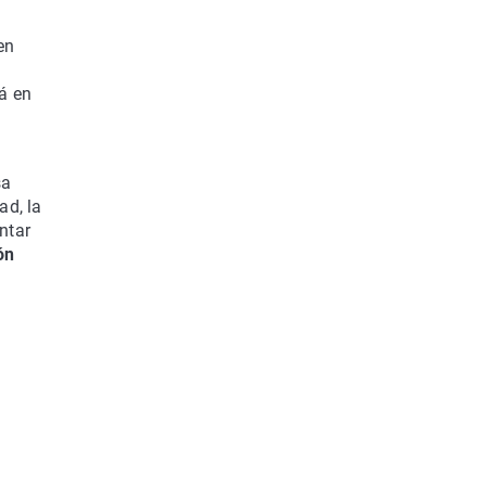
en
á en
sa
ad, la
ntar
ón