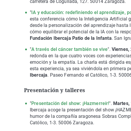
carretera de Cogullada, 127. 50014 Zaragoza.
"
IA y educación: redefiniendo el aprendizaje, p
esta conferencia cómo la Inteligencia Artificial
desde la personalización del aprendizaje hasta 
cómo equilibrar el potencial de la IA con la res
Fundación Ibercaja Patio de la Infanta
. San Ig
"
A través del cáncer también se vive
".
Viernes,
redonda en la que cuatro voces con experiencias
emoción y la empatía. La charla está dirigida e
esta experiencia, ya sea viviéndola en primera
Ibercaja
. Paseo Fernando el Católico, 1-3. 500
Presentación y talleres
"
Presentación del show: ¡Hazmerreír!
".
Martes, 
Ibercaja acoge la presentación del show ¡HAZM
humor de la compañía aragonesa Sobras Comp
Católico, 1-3. 50006 Zaragoza.