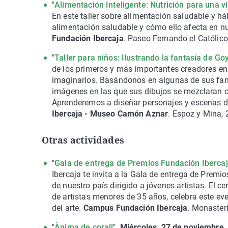
"
Alimentación Inteligente: Nutrición para una v
En este taller sobre alimentación saludable y h
alimentación saludable y cómo ello afecta en nu
Fundación Ibercaja
. Paseo Fernando el Católico
"
Taller para niños: Ilustrando la fantasía de Go
de los primeros y más importantes creadores en i
imaginarios. Basándonos en algunas de sus fam
imágenes en las que sus dibujos se mezclaran co
Aprenderemos a diseñar personajes y escenas d
Ibercaja - Museo Camón Aznar
. Espoz y Mina,
Otras actividades
"
Gala de entrega de Premios Fundación Ibercaj
Ibercaja te invita a la Gala de entrega de Prem
de nuestro país dirigido a jóvenes artistas. El 
de artistas menores de 35 años, celebra este ev
del arte.
Campus Fundación Ibercaja
. Monaster
"
Ànima de corall
".
Miércoles, 27 de noviembre,