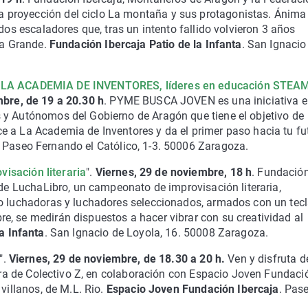
proyección del ciclo La montaña y sus protagonistas. Ánima
dos escaladores que, tras un intento fallido volvieron 3 años
la Grande.
Fundación Ibercaja Patio de la Infanta
. San Ignacio
n LA ACADEMIA DE INVENTORES, líderes en educación STEA
bre, de 19 a 20.30 h
. PYME BUSCA JOVEN es una iniciativa 
 y Autónomos del Gobierno de Aragón que tiene el objetivo de
e a La Academia de Inventores y da el primer paso hacia tu fu
. Paseo Fernando el Católico, 1-3. 50006 Zaragoza.
isación literaria
".
Viernes, 29 de noviembre, 18 h
. Fundació
 de LuchaLibro, un campeonato de improvisación literaria,
ho luchadoras y luchadores seleccionados, armados con un tecl
, se medirán dispuestos a hacer vibrar con su creatividad al
a Infanta
. San Ignacio de Loyola, 16. 50008 Zaragoza.
".
Viernes, 29 de noviembre, de 18.30 a 20 h.
Ven y disfruta d
tura de Colectivo Z, en colaboración con Espacio Joven Fundaci
villanos, de M.L. Rio.
Espacio Joven Fundación Ibercaja
. Pas