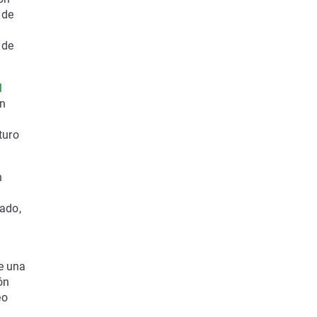
 de
 de
M
en
turo
n
ado,
e una
ón
eo