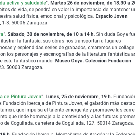
ida activa y saludable
".
Martes 26 de noviembre, de 18.30 a 2
ábitos de vida, se pondrá en valor la importancia de mantener 
estra salud física, emocional y psicológica.
Espacio Joven
, 1-3. 50006 Zaragoza.
ya
".
Sábado, 30 de noviembre, de 10 a 14 h
. Sin duda Goya fu
lustrar la fantasía, sus obras nos transportan a lugares
osas y esplendidas series de grabados, crearemos un collage
n los personajes y escenografías de la literatura fantástica a
e este fantástico mundo.
Museo Goya. Colección Fundación
 23. 50003 Zaragoza.
a de Pintura Joven
".
Lunes, 25 de noviembre, 19 h.
Fundació
ios Fundación Ibercaja de Pintura Joven, el galardón más desta
certamen, que impulsa el talento emergente y promueve las carre
ento que rinde homenaje a la creatividad y a las futuras prome
io de Cogullada, carretera de Cogullada, 127. 50014 Zaragoza.
 19 h
. Fundación Ibercaja, Montañeros de Aragón y la Federaci