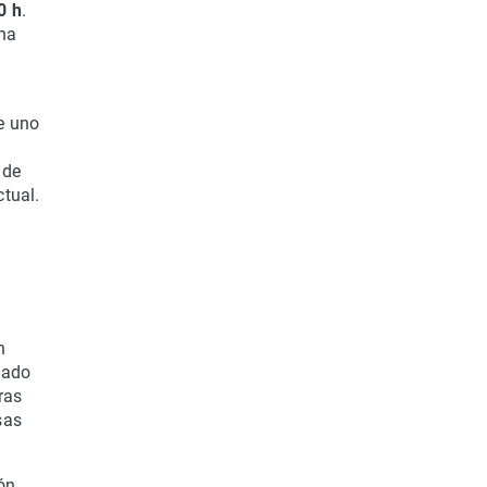
0 h
.
una
e uno
 de
ctual.
n
cado
ras
sas
ón