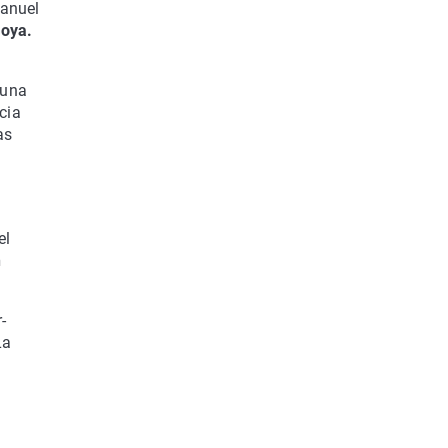
Manuel
oya.
 una
cia
as
n
el
n
-
La