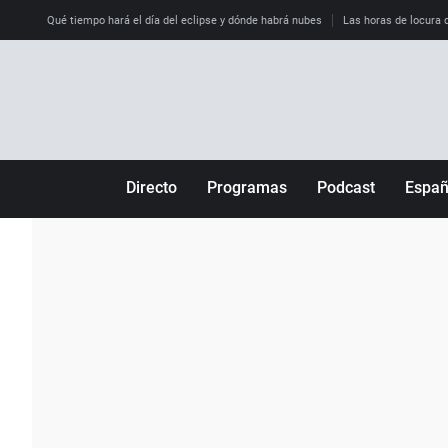
Qué tiempo hará el día del eclipse y dónde habrá nubes
Las horas de locura qu
Directo
Programas
Podcast
Espa
Más de uno
Los Perseguidos
Andalucía
Por fin
Malas decisiones
Aragón
Julia en la onda
Expedientes del más allá
Baleares
La brújula
El viaje del Guernica
Cantabria
Radioestadio
Invisibles
Cataluña
Radioestadio noche
Prohibido morirse
Comunidad de M
El colegio invisible
Esto no ha pasado
Comunitat Vale