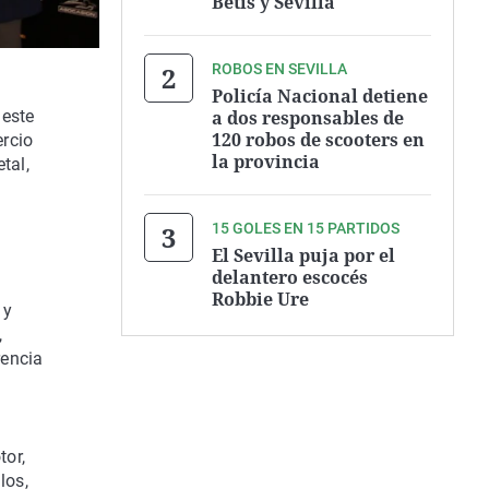
Betis y Sevilla
ROBOS EN SEVILLA
Policía Nacional detiene
a dos responsables de
 este
120 robos de scooters en
ercio
la provincia
tal,
15 GOLES EN 15 PARTIDOS
El Sevilla puja por el
delantero escocés
l
Robbie Ure
 y
,
rencia
tor,
los,