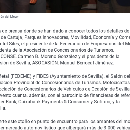
alón del Motor
a de prensa donde se han dado a conocer todos los detalles de
o de Cartuja, Parques Innovadores, Movilidad, Economía y Com
ntel Siles; el presidente de la Federación de Empresarios del Me
denta de la Asociación de Concesionarios de Turismos,
 ASCONSE, Carmen B. Moreno González y el presidente de la
sión de Sevilla, ASOCASIÓN, Manuel Berrocal Jiménez.
etal (FEDEME) y FIBES (Ayuntamiento de Sevilla), el Salón de
ación Provincial de Concesionarios de Turismos, Motocicletas
ociación de Concesionarios de Vehículos de Ocasión de Sevilla
nto cuenta, además, con el patrocinio de financieras de refe
 Bank; Caixabank Payments & Consumer y Sofinco, y la
lla.
rte este otoño en punto de encuentro para los amantes del mo
permercado automovilístico que albergará más de 3.000 vehícu