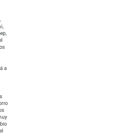
,
i,
ep,
el
los
á a
es
orro
os
 muy
bio
el