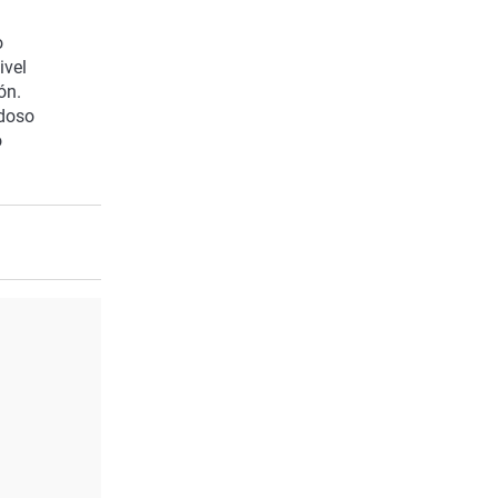
o
ivel
ón.
rdoso
o