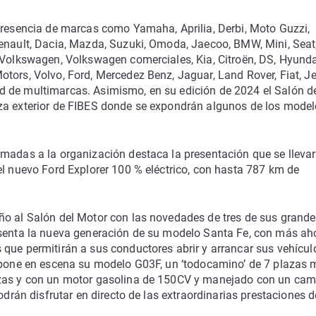
 presencia de marcas como Yamaha, Aprilia, Derbi, Moto Guzzi,
Renault, Dacia, Mazda, Suzuki, Omoda, Jaecoo, BMW, Mini, Seat
 Volkswagen, Volkswagen comerciales, Kia, Citroën, DS, Hyunda
tors, Volvo, Ford, Mercedez Benz, Jaguar, Land Rover, Fiat, Je
d de multimarcas. Asimismo, en su edición de 2024 el Salón d
aza exterior de FIBES donde se expondrán algunos de los mode
rmadas a la organización destaca la presentación que se llevar
el nuevo Ford Explorer 100 % eléctrico, con hasta 787 km de
ño al Salón del Motor con las novedades de tres de sus grand
esenta la nueva generación de su modelo Santa Fe, con más ah
que permitirán a sus conductores abrir y arrancar sus vehícul
, pone en escena su modelo G03F, un ‘todocamino’ de 7 plazas
azas y con un motor gasolina de 150CV y manejado con un cam
odrán disfrutar en directo de las extraordinarias prestaciones d