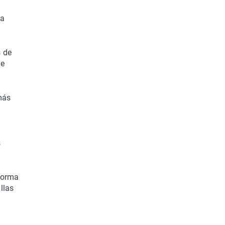
ta
s de
de
(más
s
 forma
llas