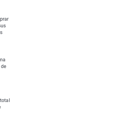
prar
sus
as
una
 de
total
e