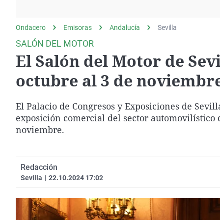
La rosa de los vientos
Caso
Extremadura
Gente viajera
Retornados
Galicia
Ondacero
Emisoras
Andalucía
Sevilla
Como el perro y el
Equipo de investigación
La Rioja
SALÓN DEL MOTOR
gato
El Salón del Motor de Sevi
Operación Viuda
Navarra
Negra
País Vasco
octubre al 3 de noviembre
El Palacio de Congresos y Exposiciones de Sevill
exposición comercial del sector automovilístico
noviembre.
Redacción
Sevilla
|
22.10.2024 17:02