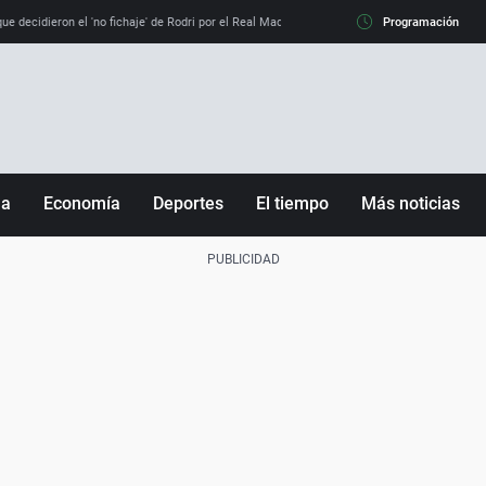
e decidieron el 'no fichaje' de Rodri por el Real Madrid y su 'sí' al Barça
Programación
La llamada de
ña
Economía
Deportes
El tiempo
Más noticias
Fútbol
Sociedad
Baloncesto
Mundo
Tenis
Salud
Motor
Cultura
Ciencia y Tecnología
adrid
Gastronomía
nciana
Medio ambiente