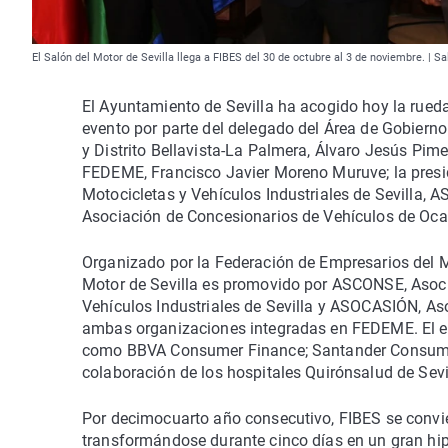
El Salón del Motor de Sevilla llega a FIBES del 30 de octubre al 3 de noviembre. | S
El Ayuntamiento de Sevilla ha acogido hoy la rued
evento por parte del delegado del Área de Gobiern
y Distrito Bellavista-La Palmera, Álvaro Jesús Pime
FEDEME, Francisco Javier Moreno Muruve; la presi
Motocicletas y Vehículos Industriales de Sevilla,
Asociación de Concesionarios de Vehículos de Oca
Organizado por la Federación de Empresarios del M
Motor de Sevilla es promovido por ASCONSE, Asoci
Vehículos Industriales de Sevilla y ASOCASIÓN, As
ambas organizaciones integradas en FEDEME. El eve
como BBVA Consumer Finance; Santander Consumer
colaboración de los hospitales Quirónsalud de Sevi
Por decimocuarto año consecutivo, FIBES se convie
transformándose durante cinco días en un gran hi