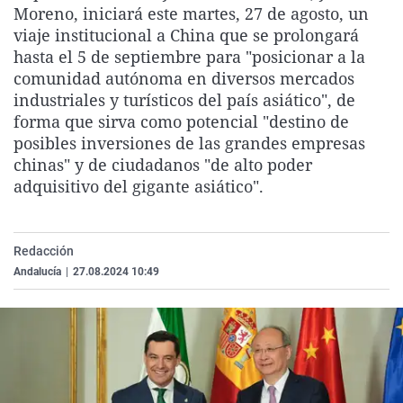
Moreno, iniciará este martes, 27 de agosto, un
La rosa de los vientos
Caso
Extremadura
Virales
viaje institucional a China que se prolongará
Gente viajera
Retornados
Galicia
Televisión
hasta el 5 de septiembre para "posicionar a la
comunidad autónoma en diversos mercados
Como el perro y el gat
Equipo de investigaci
La Rioja
Elecciones
industriales y turísticos del país asiático", de
Operación Viuda Negr
Navarra
forma que sirva como potencial "destino de
posibles inversiones de las grandes empresas
País Vasco
chinas" y de ciudadanos "de alto poder
adquisitivo del gigante asiático".
Redacción
Andalucía
|
27.08.2024 10:49