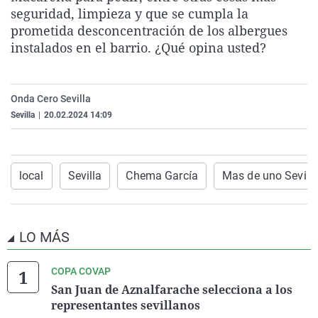
seguridad, limpieza y que se cumpla la
La rosa de los vientos
Caso
Extremadura
Virales
prometida desconcentración de los albergues
Gente viajera
Retornados
Galicia
Televisión
instalados en el barrio. ¿Qué opina usted?
Como el perro y el gat
Equipo de investigaci
La Rioja
Elecciones
Operación Viuda Negr
Navarra
Onda Cero Sevilla
País Vasco
Sevilla
|
20.02.2024 14:09
local
Sevilla
Chema García
Mas de uno Sevill
LO MÁS
COPA COVAP
San Juan de Aznalfarache selecciona a los
representantes sevillanos