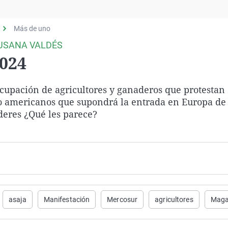
Virales
Televisión
Más de uno
Elecciones
USANA VALDÉS
2024
ación de agricultores y ganaderos que protestan 
ino americanos que supondrá la entrada en Europa de
deres ¿Qué les parece?
asaja
Manifestación
Mercosur
agricultores
Maga