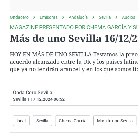
La rosa de los vientos
Caso
Extremadura
Gente viajera
Retornados
Galicia
Ondacero
Emisoras
Andalucía
Sevilla
Audios
Como el perro y el
Equipo de investigación
La Rioja
MAGAZINE PRESENTADO POR CHEMA GARCÍA Y S
gato
Más de uno Sevilla 16/12/
Operación Viuda
Navarra
Negra
País Vasco
HOY EN MÁS DE UNO SEVILLA Testamos la preocup
acuerdo alcanzado entre la UR y los países lat
que ya no tendrán arancel y en los que somos lí
Onda Cero Sevilla
Sevilla
|
17.12.2024 06:52
local
Sevilla
Chema García
Mas de uno Sevilla