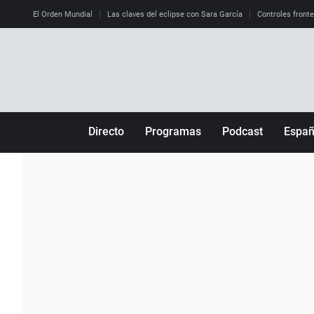
El Orden Mundial
Las claves del eclipse con Sara García
Controles front
Directo
Programas
Podcast
Espa
Más de uno
Los Perseguidos
Andalucía
Por fin
Malas decisiones
Aragón
Julia en la onda
Expedientes del más allá
Baleares
La brújula
El viaje del Guernica
Cantabria
Radioestadio
Invisibles
Cataluña
Radioestadio noche
Prohibido morirse
Comunidad de M
El colegio invisible
Esto no ha pasado
Comunitat Vale