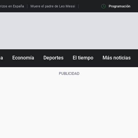
erizos en España
Muere el padre de Leo Messi
La diferencia entre observar el eclip
Programación
ña
Economía
Deportes
El tiempo
Más noticias
Fútbol
Sociedad
Baloncesto
Mundo
Tenis
Salud
Motor
Cultura
Ciencia y Tecnología
adrid
Gastronomía
nciana
Medio ambiente