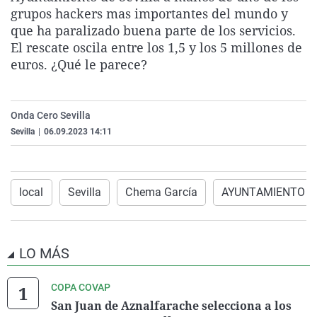
grupos hackers mas importantes del mundo y
La rosa de los vientos
Caso
Extremadura
Virales
que ha paralizado buena parte de los servicios.
Gente viajera
Retornados
Galicia
Televisión
El rescate oscila entre los 1,5 y los 5 millones de
Como el perro y el gat
Equipo de investigaci
La Rioja
Elecciones
euros. ¿Qué le parece?
Operación Viuda Negr
Navarra
País Vasco
Onda Cero Sevilla
Sevilla
|
06.09.2023 14:11
local
Sevilla
Chema García
AYUNTAMIENTO D
LO MÁS
COPA COVAP
San Juan de Aznalfarache selecciona a los