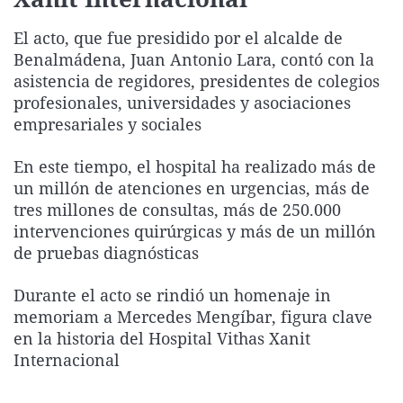
La rosa de los vientos
Caso
Extremadura
Virales
El acto, que fue presidido por el alcalde de
Gente viajera
Retornados
Galicia
Televisión
Benalmádena, Juan Antonio Lara, contó con la
Como el perro y el gat
Equipo de investigaci
La Rioja
Elecciones
asistencia de regidores, presidentes de colegios
profesionales, universidades y asociaciones
Operación Viuda Negr
Navarra
empresariales y sociales
País Vasco
En este tiempo, el hospital ha realizado más de
un millón de atenciones en urgencias, más de
tres millones de consultas, más de 250.000
intervenciones quirúrgicas y más de un millón
de pruebas diagnósticas
Durante el acto se rindió un homenaje in
memoriam a Mercedes Mengíbar, figura clave
en la historia del Hospital Vithas Xanit
Internacional