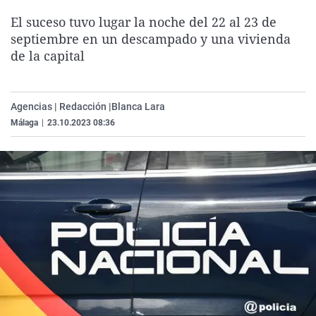
La rosa de los vientos
Caso
Extremadura
Virales
El suceso tuvo lugar la noche del 22 al 23 de
Gente viajera
Retornados
Galicia
Televisión
septiembre en un descampado y una vivienda
de la capital
Como el perro y el gat
Equipo de investigaci
La Rioja
Elecciones
Operación Viuda Negr
Navarra
Agencias | Redacción |
Blanca Lara
País Vasco
Málaga
|
23.10.2023 08:36