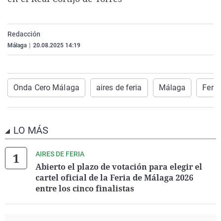
La rosa de los vientos
Caso
Extremadura
Virales
Gente viajera
Retornados
Galicia
Televisión
Redacción
Como el perro y el gat
Equipo de investigaci
La Rioja
Elecciones
Málaga
|
20.08.2025 14:19
Operación Viuda Negr
Navarra
País Vasco
Onda Cero Málaga
aires de feria
Málaga
Feri
LO MÁS
AIRES DE FERIA
Abierto el plazo de votación para elegir el
cartel oficial de la Feria de Málaga 2026
entre los cinco finalistas