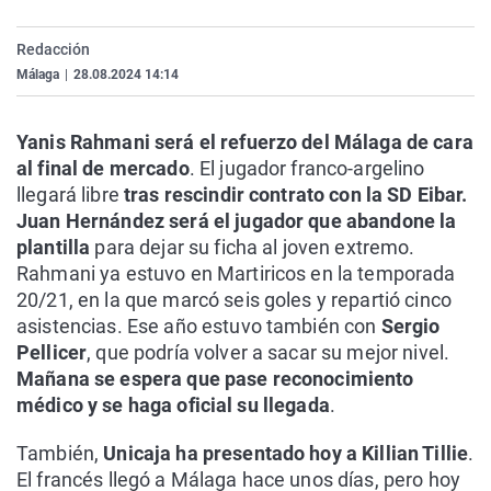
La rosa de los vientos
Caso
Extremadura
Virales
Redacción
Gente viajera
Retornados
Galicia
Televisión
Málaga
|
28.08.2024 14:14
Como el perro y el gat
Equipo de investigaci
La Rioja
Elecciones
Operación Viuda Negr
Navarra
Yanis Rahmani
será el refuerzo del Málaga de cara
al final de mercado
. El jugador franco-argelino
País Vasco
llegará libre
tras rescindir contrato con la SD Eibar.
Juan Hernández será el jugador que abandone la
plantilla
para dejar su ficha al joven extremo.
Rahmani ya estuvo en Martiricos en la temporada
20/21, en la que marcó seis goles y repartió cinco
asistencias. Ese año estuvo también con
Sergio
Pellicer
, que podría volver a sacar su mejor nivel.
Mañana se espera que pase reconocimiento
médico y se haga oficial su llegada
.
También,
Unicaja ha presentado hoy a Killian Tillie
.
El francés llegó a Málaga hace unos días, pero hoy