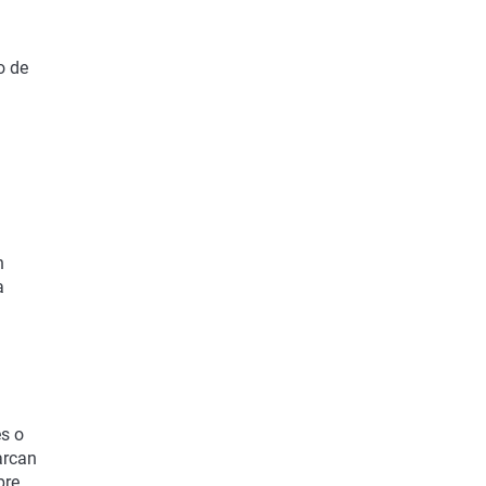
o de
n
a
es o
arcan
bre.