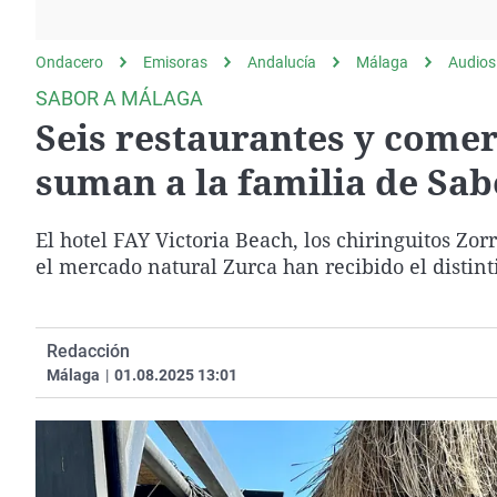
La rosa de los vientos
Caso
Extremadura
Gente viajera
Retornados
Galicia
Ondacero
Emisoras
Andalucía
Málaga
Audios
Como el perro y el
Equipo de investigación
La Rioja
SABOR A MÁLAGA
gato
Seis restaurantes y comer
Operación Viuda
Navarra
Negra
País Vasco
suman a la familia de Sa
El hotel FAY Victoria Beach, los chiringuitos Zor
el mercado natural Zurca han recibido el distin
Redacción
Málaga
|
01.08.2025 13:01