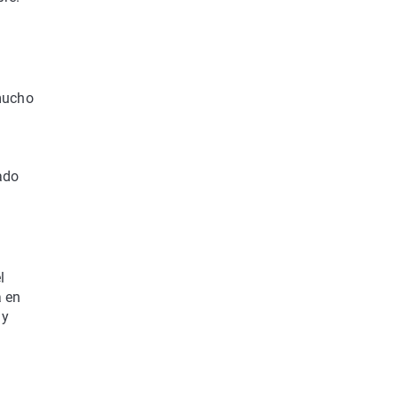
mucho
a
ado
l
a en
 y