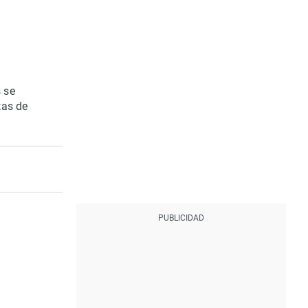
s se
tas de