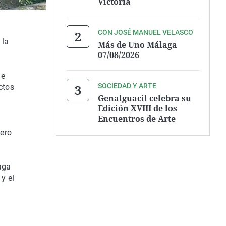
Victoria
CON JOSÉ MANUEL VELASCO
 la
Más de Uno Málaga
07/08/2026
de
SOCIEDAD Y ARTE
ctos
Genalguacil celebra su
Edición XVIII de los
Encuentros de Arte
a
lero
aga
y el