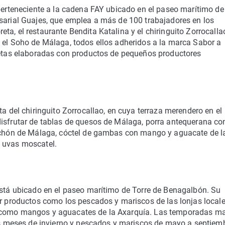
 perteneciente a la cadena FAY ubicado en el paseo marítimo de
esarial Guajes, que emplea a más de 100 trabajadores en los
ta, el restaurante Bendita Katalina y el chiringuito Zorrocalla
n el Soho de Málaga, todos ellos adheridos a la marca Sabor a
ecetas elaboradas con productos de pequeños productores
ta del chiringuito Zorrocallao, en cuya terraza merendero en el
disfrutar de tablas de quesos de Málaga, porra antequerana co
hichón de Málaga, cóctel de gambas con mango y aguacate de l
y uvas moscatel.
 está ubicado en el paseo marítimo de Torre de Benagalbón. Su
or productos como los pescados y mariscos de las lonjas local
a como mangos y aguacates de la Axarquía. Las temporadas m
los meses de invierno y pescados y mariscos de mayo a septiem