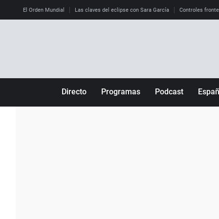
El Orden Mundial
Las claves del eclipse con Sara García
Controles front
Directo
Programas
Podcast
Espa
Más de uno
Los Perseguidos
Andalucía
Por fin
Malas decisiones
Aragón
Julia en la onda
Expedientes del más allá
Baleares
La brújula
El viaje del Guernica
Cantabria
Radioestadio
Invisibles
Cataluña
Radioestadio noche
Prohibido morirse
Comunidad de M
El colegio invisible
Esto no ha pasado
Comunitat Vale