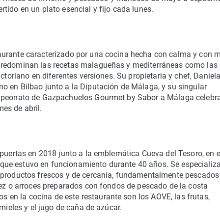
tido en un plato esencial y fijo cada lunes.
aurante caracterizado por una cocina hecha con calma y con 
 predominan las recetas malagueñas y mediterráneas como las
ctoriano en diferentes versiones. Su propietaria y chef, Daniel
o en Bilbao junto a la Diputación de Málaga, y su singular
Campeonato de Gazpachuelos Gourmet by Sabor a Málaga celebr
es de abril.
 puertas en 2018 junto a la emblemática Cueva del Tesoro, en e
ue estuvo en funcionamiento durante 40 años. Se especializ
s productos frescos y de cercanía, fundamentalmente pescados
lez o arroces preparados con fondos de pescado de la costa
en la cocina de este restaurante son los AOVE, las frutas,
 mieles y el jugo de caña de azúcar.