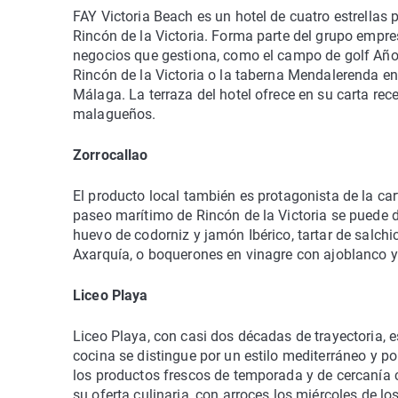
FAY Victoria Beach es un hotel de cuatro estrellas
Rincón de la Victoria. Forma parte del grupo empr
negocios que gestiona, como el campo de golf Añore
Rincón de la Victoria o la taberna Mendalerenda e
Málaga. La terraza del hotel ofrece en su carta r
malagueños.
Zorrocallao
El producto local también es protagonista de la car
paseo marítimo de Rincón de la Victoria se puede 
huevo de codorniz y jamón Ibérico, tartar de salc
Axarquía, o boquerones en vinagre con ajoblanco 
Liceo Playa
Liceo Playa, con casi dos décadas de trayectoria,
cocina se distingue por un estilo mediterráneo y p
los productos frescos de temporada y de cercaní
su oferta culinaria, con arroces los miércoles de 