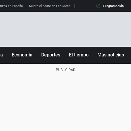
erizos en España
Muere el padre de Leo Messi
La diferencia entre observar el eclip
Programación
ña
Economía
Deportes
El tiempo
Más noticias
Fútbol
Sociedad
Baloncesto
Mundo
Tenis
Salud
Motor
Cultura
Ciencia y Tecnología
adrid
Gastronomía
nciana
Medio ambiente