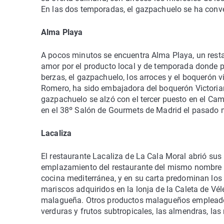
En las dos temporadas, el gazpachuelo se ha conver
Alm
a Playa
A pocos minutos se encuentra Alma Playa, un rest
amor por el producto local y de temporada donde
berzas, el gazpachuelo, los arroces y el boquerón vi
Romero, ha sido embajadora del boquerón Victorian
gazpachuelo se alzó con el tercer puesto en el 
en el 38º Salón de Gourmets de Madrid el pasado m
Lacaliza
El restaurante Lacaliza de La Cala Moral abrió sus
emplazamiento del restaurante del mismo nombre q
cocina mediterránea, y en su carta predominan lo
mariscos adquiridos en la lonja de la Caleta de Vé
malagueña. Otros productos malagueños empleados 
verduras y frutos subtropicales, las almendras, las