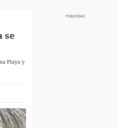
a se
lma Playa y