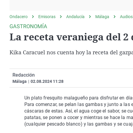
La rosa de los vientos
Caso
Extremadura
Gente viajera
Retornados
Galicia
Ondacero
Emisoras
Andalucía
Málaga
Audios
Como el perro y el
Equipo de investigación
La Rioja
GASTRONOMÍA
gato
La receta veraniega del 2
Operación Viuda
Navarra
Negra
País Vasco
Kika Caracuel nos cuenta hoy la receta del gazp
Redacción
Málaga
|
02.08.2024 11:28
Un plato fresquito malagueño para disfrutar en dí
Para comenzar, se pelan las gambas y junto a las e
cáscaras de estas. Así, el agua coge el sabor, se c
patatas, se ponen a cocer y mientras se hace la m
(cualquier pescado blanco) y las gambas y se cuaj