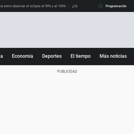
ia entre observar el eclipse al 99% y al 100%
¿Cómo es llegar a Italia con controles fro
Programación
ña
Economía
Deportes
El tiempo
Más noticias
Fútbol
Sociedad
Baloncesto
Mundo
Tenis
Salud
Motor
Cultura
Ciencia y Tecnología
adrid
Gastronomía
nciana
Medio ambiente