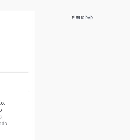
to.
s
s
cado