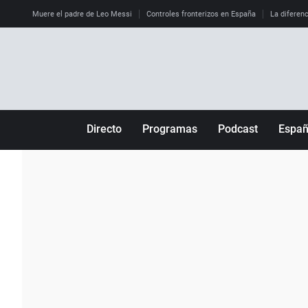
Muere el padre de Leo Messi
Controles fronterizos en España
La diferenc
Directo
Programas
Podcast
Espa
Más de uno
Los Perseguidos
Andalucía
Por fin
Malas decisiones
Aragón
Julia en la onda
Expedientes del más allá
Baleares
La brújula
El viaje del Guernica
Cantabria
Radioestadio
Invisibles
Cataluña
Radioestadio noche
Prohibido morirse
Comunidad de M
El colegio invisible
Esto no ha pasado
Comunitat Vale