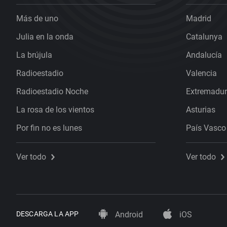
Más de uno
Madrid
Julia en la onda
Catalunya
La brújula
Andalucía
Radioestadio
Valencia
Radioestadio Noche
Extremadu
La rosa de los vientos
Asturias
Por fin no es lunes
País Vasco
Ver todo
Ver todo
DESCARGA LA APP
Android
iOS