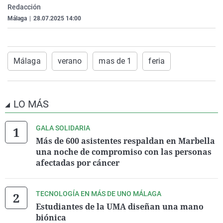
Redacción
La rosa de los vientos
Caso
Extremadura
Virales
Málaga
|
28.07.2025 14:00
Gente viajera
Retornados
Galicia
Televisión
Como el perro y el gat
Equipo de investigaci
La Rioja
Elecciones
Operación Viuda Negr
Navarra
Málaga
verano
mas de 1
feria
País Vasco
LO MÁS
GALA SOLIDARIA
Más de 600 asistentes respaldan en Marbella
una noche de compromiso con las personas
afectadas por cáncer
TECNOLOGÍA EN MÁS DE UNO MÁLAGA
Estudiantes de la UMA diseñan una mano
biónica