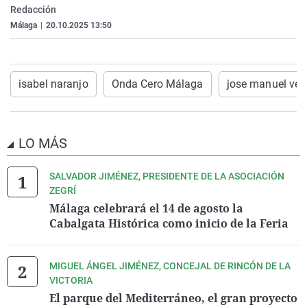
Redacción
La rosa de los vientos
Caso
Extremadura
Virales
Málaga
|
20.10.2025 13:50
Gente viajera
Retornados
Galicia
Televisión
Como el perro y el gat
Equipo de investigaci
La Rioja
Elecciones
Operación Viuda Negr
Navarra
isabel naranjo
Onda Cero Málaga
jose manuel vel
País Vasco
LO MÁS
SALVADOR JIMÉNEZ, PRESIDENTE DE LA ASOCIACIÓN
ZEGRÍ
Málaga celebrará el 14 de agosto la
Cabalgata Histórica como inicio de la Feria
MIGUEL ÁNGEL JIMÉNEZ, CONCEJAL DE RINCÓN DE LA
VICTORIA
El parque del Mediterráneo, el gran proyecto