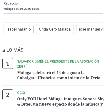
Redacción
La rosa de los vientos
Caso
Extremadura
Virales
Málaga
|
08.05.2026 14:26
Gente viajera
Retornados
Galicia
Televisión
Como el perro y el gat
Equipo de investigaci
La Rioja
Elecciones
Operación Viuda Negr
Navarra
isabel naranjo
Onda Cero Málaga
jose manuel vel
País Vasco
LO MÁS
SALVADOR JIMÉNEZ, PRESIDENTE DE LA ASOCIACIÓN
ZEGRÍ
Málaga celebrará el 14 de agosto la
Cabalgata Histórica como inicio de la Feria
OCIO
Only YOU Hotel Málaga inaugura Sonora Sky
& Bites, un nuevo espacio donde la música y