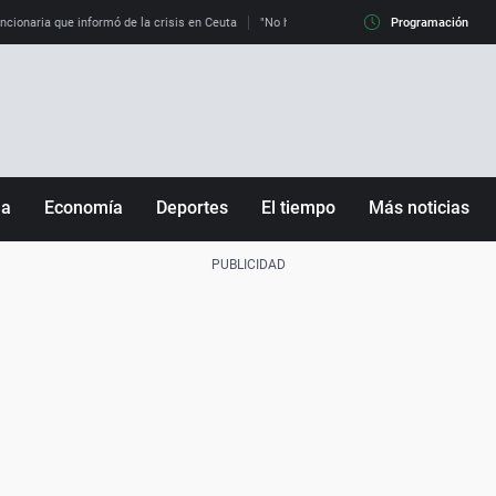
uncionaria que informó de la crisis en Ceuta
"No hay mafias, que no nos engañen": exper
Programación
ña
Economía
Deportes
El tiempo
Más noticias
Fútbol
Sociedad
Baloncesto
Mundo
Tenis
Salud
Motor
Cultura
Ciencia y Tecnología
adrid
Gastronomía
nciana
Medio ambiente