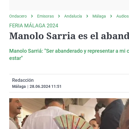
La rosa de los vientos
Caso
Extremadura
Gente viajera
Retornados
Galicia
Ondacero
Emisoras
Andalucía
Málaga
Audios
Como el perro y el
Equipo de investigación
La Rioja
FERIA MÁLAGA 2024
gato
Manolo Sarria es el aband
Operación Viuda
Navarra
Negra
País Vasco
Manolo Sarriá: "Ser abanderado y representar a mi 
estar"
Redacción
Málaga
|
28.06.2024 11:51