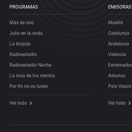
PROGRAMAS
EMISORAS
Más de uno
Madrid
Julia en la onda
Catalunya
La brújula
Andalucía
Radioestadio
Valencia
Radioestadio Noche
Extremadu
La rosa de los vientos
Asturias
Por fin no es lunes
País Vasco
Ver todo
Ver todo