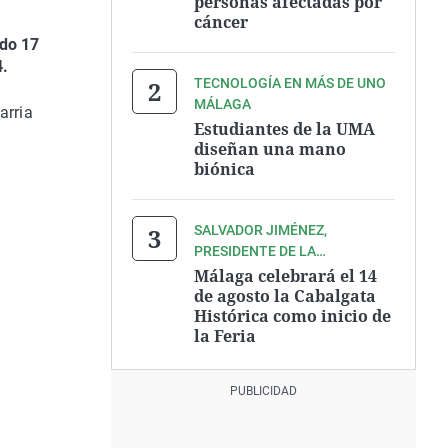
personas afectadas por
cáncer
do 17
4.
TECNOLOGÍA EN MÁS DE UNO
MÁLAGA
arria
Estudiantes de la UMA
diseñan una mano
biónica
SALVADOR JIMÉNEZ,
PRESIDENTE DE LA
ASOCIACIÓN ZEGRÍ
Málaga celebrará el 14
de agosto la Cabalgata
Histórica como inicio de
la Feria