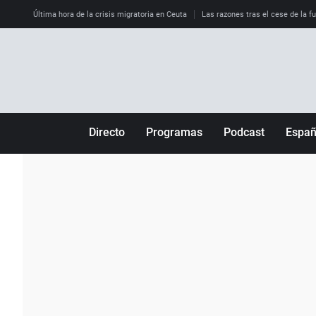
Última hora de la crisis migratoria en Ceuta
Las razones tras el cese de la f
Directo
Programas
Podcast
Espa
Más de uno
Los Perseguidos
Andalucía
Por fin
Malas decisiones
Aragón
Julia en la onda
Expedientes del más allá
Baleares
La brújula
El viaje del Guernica
Cantabria
Radioestadio
Invisibles
Cataluña
Radioestadio noche
Prohibido morirse
Comunidad de M
El colegio invisible
Esto no ha pasado
Comunitat Vale