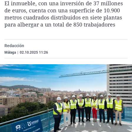
El inmueble, con una inversión de 37 millones
La rosa de los vientos
Caso
Extremadura
Virales
de euros, cuenta con una superficie de 10.900
Gente viajera
Retornados
Galicia
Televisión
metros cuadrados distribuidos en siete plantas
para albergar a un total de 850 trabajadores
Como el perro y el gat
Equipo de investigaci
La Rioja
Elecciones
Operación Viuda Negr
Navarra
Redacción
País Vasco
Málaga
|
02.10.2025 11:26