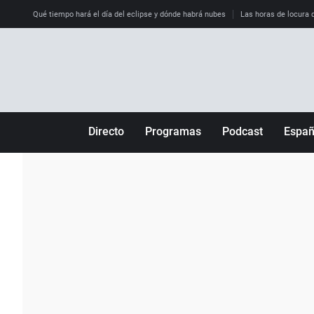
Qué tiempo hará el día del eclipse y dónde habrá nubes
Las horas de locura qu
Directo
Programas
Podcast
Espa
Más de uno
Los Perseguidos
Andalucía
Por fin
Malas decisiones
Aragón
Julia en la onda
Expedientes del más allá
Baleares
La brújula
El viaje del Guernica
Cantabria
Radioestadio
Invisibles
Cataluña
Radioestadio noche
Prohibido morirse
Comunidad de M
El colegio invisible
Esto no ha pasado
Comunitat Vale