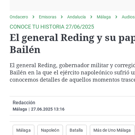
La rosa de los vientos
Caso
Extremadura
Gente viajera
Retornados
Galicia
Ondacero
Emisoras
Andalucía
Málaga
Audios
Como el perro y el
Equipo de investigación
La Rioja
CONOCE TU HISTORIA 27/06/2025
gato
El general Reding y su pap
Operación Viuda
Navarra
Negra
País Vasco
Bailén
El general Reding, gobernador militar y corregi
Bailén en la que el ejército napoleónico sufrió
conocemos detalles de aquellos momentos trasce
Redacción
Málaga
|
27.06.2025 13:16
Málaga
Napoleón
Batalla
Más de Uno Málaga