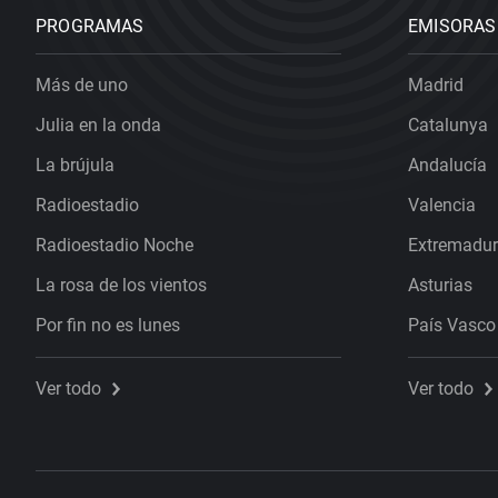
PROGRAMAS
EMISORAS
Más de uno
Madrid
Julia en la onda
Catalunya
La brújula
Andalucía
Radioestadio
Valencia
Radioestadio Noche
Extremadu
La rosa de los vientos
Asturias
Por fin no es lunes
País Vasco
Ver todo
Ver todo