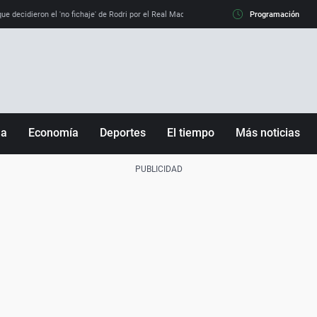
e decidieron el 'no fichaje' de Rodri por el Real Madrid y su 'sí' al Barça
Programación
La llamada de
ña
Economía
Deportes
El tiempo
Más noticias
Fútbol
Sociedad
Baloncesto
Mundo
Tenis
Salud
Motor
Cultura
Ciencia y Tecnología
adrid
Gastronomía
nciana
Medio ambiente