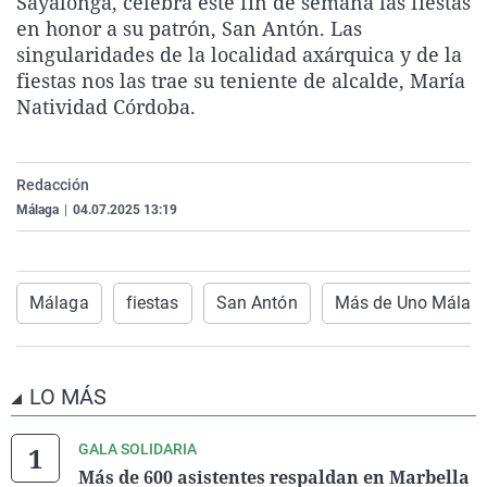
Sayalonga, celebra este fin de semana las fiestas
La rosa de los vientos
Caso
Extremadura
Virales
en honor a su patrón, San Antón. Las
singularidades de la localidad axárquica y de la
Gente viajera
Retornados
Galicia
Televisión
fiestas nos las trae su teniente de alcalde, María
Como el perro y el gat
Equipo de investigaci
La Rioja
Elecciones
Natividad Córdoba.
Operación Viuda Negr
Navarra
País Vasco
Redacción
Málaga
|
04.07.2025 13:19
Málaga
fiestas
San Antón
Más de Uno Málag
LO MÁS
GALA SOLIDARIA
Más de 600 asistentes respaldan en Marbella