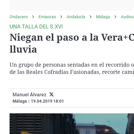
La rosa de los vientos
Caso
Extremadura
Gente viajera
Retornados
Galicia
Ondacero
Emisoras
Andalucía
Málaga
Audios
Como el perro y el
Equipo de investigación
La Rioja
UNA TALLA DEL S.XVI
gato
Niegan el paso a la Vera+C
Operación Viuda
Navarra
Negra
País Vasco
lluvia
Un grupo de personas sentadas en el recorrido of
de las Reales Cofradías Fusionadas, recorte cami
Manuel Álvarez
Málaga
|
19.04.2019 18:01