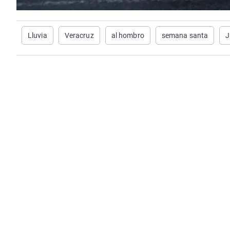
Lluvia
Veracruz
al hombro
semana santa
J