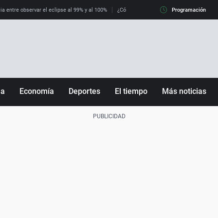
ia entre observar el eclipse al 99% y al 100%
¿Cómo es llegar a Italia con controles fro
Programación
ña
Economía
Deportes
El tiempo
Más noticias
Fútbol
Sociedad
Baloncesto
Mundo
Tenis
Salud
Motor
Cultura
Ciencia y Tecnología
adrid
Gastronomía
nciana
Medio ambiente