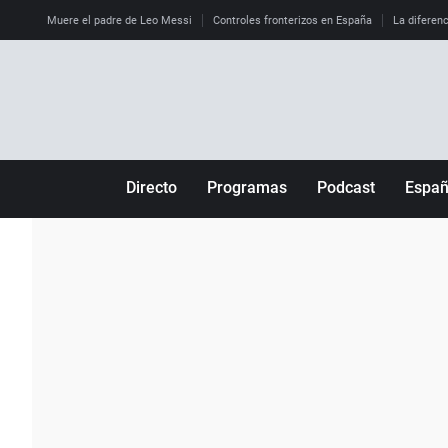
Muere el padre de Leo Messi
Controles fronterizos en España
La diferenc
Directo
Programas
Podcast
Espa
Más de uno
Los Perseguidos
Andalucía
Por fin
Malas decisiones
Aragón
Julia en la onda
Expedientes del más allá
Baleares
La brújula
El viaje del Guernica
Cantabria
Radioestadio
Invisibles
Cataluña
Radioestadio noche
Prohibido morirse
Comunidad de M
El colegio invisible
Esto no ha pasado
Comunitat Vale