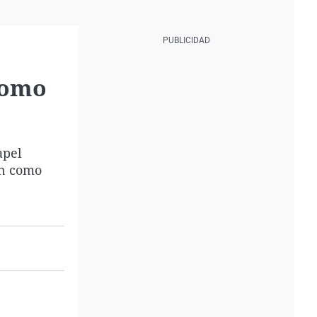
como
apel
ón como