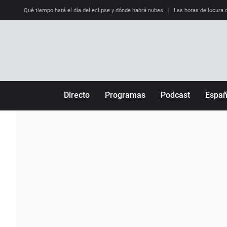
Qué tiempo hará el día del eclipse y dónde habrá nubes
Las horas de locura qu
Directo
Programas
Podcast
Espa
Más de uno
Los Perseguidos
Andalucía
Por fin
Malas decisiones
Aragón
Julia en la onda
Expedientes del más allá
Baleares
La brújula
El viaje del Guernica
Cantabria
Radioestadio
Invisibles
Cataluña
Radioestadio noche
Prohibido morirse
Comunidad de M
El colegio invisible
Esto no ha pasado
Comunitat Vale