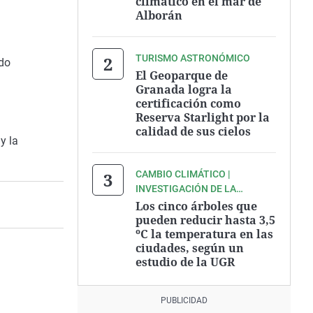
climático en el mar de
Alborán
TURISMO ASTRONÓMICO
do
El Geoparque de
Granada logra la
certificación como
Reserva Starlight por la
calidad de sus cielos
y la
CAMBIO CLIMÁTICO |
INVESTIGACIÓN DE LA
UNIVERSIDAD DE GRANADA
Los cinco árboles que
pueden reducir hasta 3,5
ºC la temperatura en las
ciudades, según un
estudio de la UGR