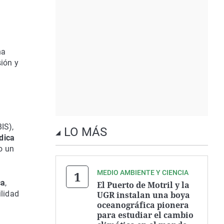
na
sión y
BIS),
LO MÁS
dica
o un
MEDIO AMBIENTE Y CIENCIA
ca
,
El Puerto de Motril y la
ilidad
UGR instalan una boya
oceanográfica pionera
para estudiar el cambio