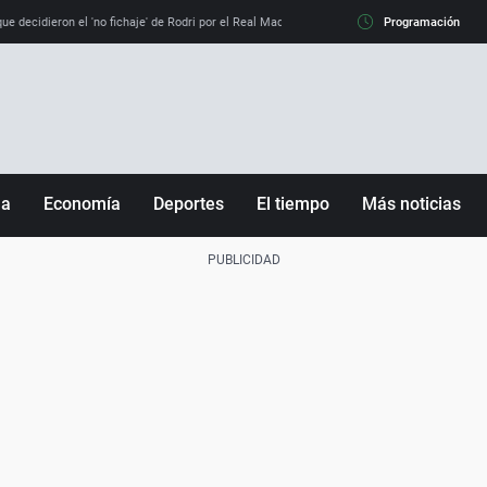
e decidieron el 'no fichaje' de Rodri por el Real Madrid y su 'sí' al Barça
Programación
La llamada de
ña
Economía
Deportes
El tiempo
Más noticias
Fútbol
Sociedad
Baloncesto
Mundo
Tenis
Salud
Motor
Cultura
Ciencia y Tecnología
adrid
Gastronomía
nciana
Medio ambiente