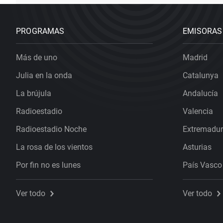
PROGRAMAS
EMISORAS
Más de uno
Madrid
Julia en la onda
Catalunya
La brújula
Andalucía
Radioestadio
Valencia
Radioestadio Noche
Extremadu
La rosa de los vientos
Asturias
Por fin no es lunes
País Vasco
Ver todo
Ver todo