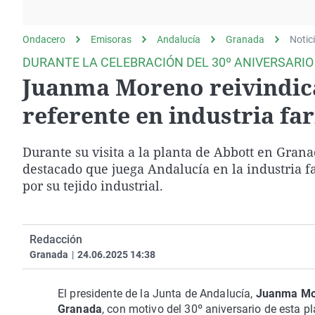
La rosa de los vientos
Caso
Extremadura
Gente viajera
Retornados
Galicia
Ondacero
Emisoras
Andalucía
Granada
Notic
Como el perro y el
Equipo de investigación
La Rioja
DURANTE LA CELEBRACIÓN DEL 30º ANIVERSARIO
gato
Juanma Moreno reivindica
Operación Viuda
Navarra
Negra
País Vasco
referente en industria fa
Durante su visita a la planta de Abbott en Gra
destacado que juega Andalucía en la industria f
por su tejido industrial.
Redacción
Granada
|
24.06.2025 14:38
El presidente de la Junta de Andalucía,
Juanma Mo
Granada
, con motivo del 30º aniversario de esta 