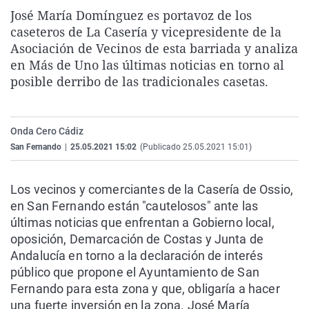
La rosa de los vientos
Caso
Extremadura
Virales
José María Domínguez es portavoz de los
caseteros de La Casería y vicepresidente de la
Gente viajera
Retornados
Galicia
Televisión
Asociación de Vecinos de esta barriada y analiza
Como el perro y el gat
Equipo de investigaci
La Rioja
Elecciones
en Más de Uno las últimas noticias en torno al
posible derribo de las tradicionales casetas.
Operación Viuda Negr
Navarra
País Vasco
Onda Cero Cádiz
San Fernando
|
25.05.2021 15:02
(Publicado 25.05.2021 15:01)
Los vecinos y comerciantes de la Casería de Ossio,
en San Fernando están "cautelosos" ante las
últimas noticias que enfrentan a Gobierno local,
oposición, Demarcación de Costas y Junta de
Andalucía en torno a la declaración de interés
público que propone el Ayuntamiento de San
Fernando para esta zona y que, obligaría a hacer
una fuerte inversión en la zona. José María