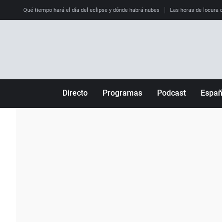
Qué tiempo hará el día del eclipse y dónde habrá nubes
Las horas de locura qu
Directo
Programas
Podcast
Espa
Más de uno
Los Perseguidos
Andalucía
Por fin
Malas decisiones
Aragón
Julia en la onda
Expedientes del más allá
Baleares
La brújula
El viaje del Guernica
Cantabria
Radioestadio
Invisibles
Cataluña
Radioestadio noche
Prohibido morirse
Comunidad de M
El colegio invisible
Esto no ha pasado
Comunitat Vale