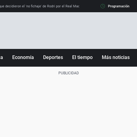
e decidieron el 'no fichaje' de Rodri por el Real Madrid y su 'sí' al Barça
Programación
La llamada de
ña
Economía
Deportes
El tiempo
Más noticias
Fútbol
Sociedad
Baloncesto
Mundo
Tenis
Salud
Motor
Cultura
Ciencia y Tecnología
adrid
Gastronomía
nciana
Medio ambiente