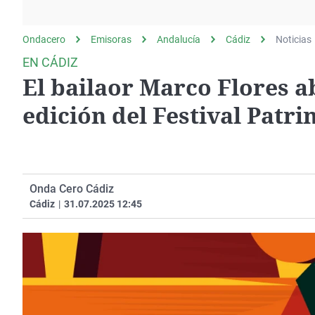
La rosa de los vientos
Caso
Extremadura
Gente viajera
Retornados
Galicia
Ondacero
Emisoras
Andalucía
Cádiz
Noticias
Como el perro y el
Equipo de investigación
La Rioja
EN CÁDIZ
gato
El bailaor Marco Flores 
Operación Viuda
Navarra
Negra
País Vasco
edición del Festival Pat
Onda Cero Cádiz
Cádiz
|
31.07.2025 12:45