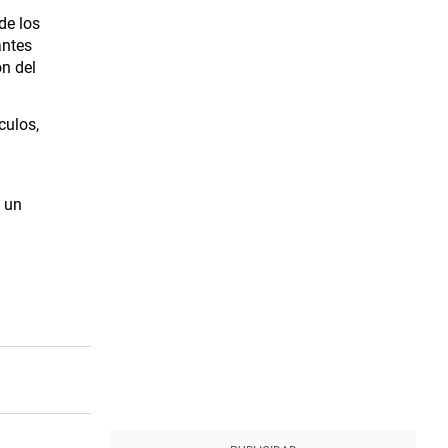
de los
antes
ón del
culos,
e un