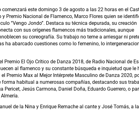
 comenzará este domingo 3 de agosto a las 22 horas en el Cast
o y Premio Nacional de Flamenco, Marco Flores quien se identif
táculo “Vengo Jondo”. Destaca su técnica depurada, su creación
conecta con sus orígenes flamencos más tradicionales, aunque
nnoblecen su coreografía. Su trabajo no teme a arriesgar ni pre
ras ha abarcado cuestiones como lo femenino, lo intergeneracion
el Premio El Ojo Crítico de Danza 2018, de Radio Nacional de E
iquecen al flamenco y su constante búsqueda e inquietud que le
 y el Premio Max al Mejor Intérprete Masculino de Danza 2020, po
de forma habitual a numerosas compañías, destacando sus trab
ga Pericet, Jesús Carmona, Daniel Doña, Eduardo Guerrero, o par
 Almería.
nuel de la Nina y Enrique Remache al cante y José Tomás, a la