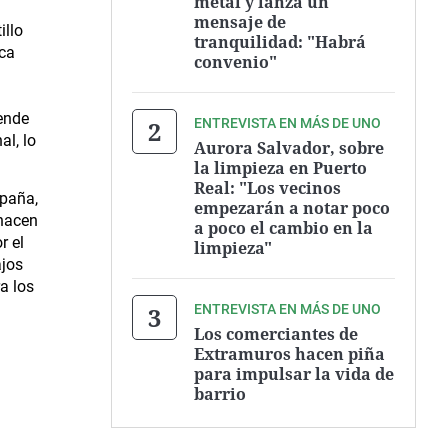
metal y lanza un
mensaje de
illo
tranquilidad: "Habrá
ica
convenio"
tende
ENTREVISTA EN MÁS DE UNO
al, lo
Aurora Salvador, sobre
la limpieza en Puerto
Real: "Los vecinos
spaña,
empezarán a notar poco
 hacen
a poco el cambio en la
r el
limpieza"
ajos
a los
ENTREVISTA EN MÁS DE UNO
Los comerciantes de
Extramuros hacen piña
para impulsar la vida de
barrio