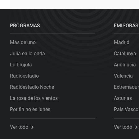
PROGRAMAS
EMISORAS
Más de uno
Madrid
Julia en la onda
Catalunya
La brújula
Andalucía
Radioestadio
Valencia
Radioestadio Noche
Extremadu
La rosa de los vientos
Asturias
Por fin no es lunes
País Vasco
Ver todo
Ver todo