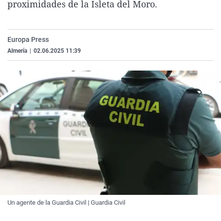
proximidades de la Isleta del Moro.
La rosa de los vientos
Caso
Extremadura
Virales
Gente viajera
Retornados
Galicia
Televisión
Europa Press
Como el perro y el gat
Equipo de investigaci
La Rioja
Elecciones
Almería
|
02.06.2025 11:39
Operación Viuda Negr
Navarra
País Vasco
Un agente de la Guardia Civil | Guardia Civil