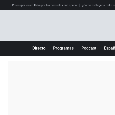
Preocupación en Italia por los controles en España
¿Cómo es llegar a Italia c
Directo
Programas
Podcast
Espa
Más de uno
Los Perseguidos
Andalucía
Por fin
Malas decisiones
Aragón
Julia en la onda
Expedientes del más allá
Baleares
La brújula
El viaje del Guernica
Cantabria
Radioestadio
Invisibles
Cataluña
Radioestadio noche
Prohibido morirse
Comunidad de M
El colegio invisible
Esto no ha pasado
Comunitat Vale