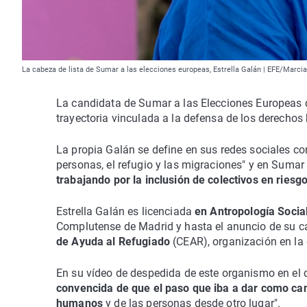
La cabeza de lista de Sumar a las elecciones europeas, Estrella Galán | EFE/Marcia
La candidata de Sumar a las Elecciones Europeas d
trayectoria vinculada a la defensa de los derecho
La propia Galán se define en sus redes sociales 
personas, el refugio y las migraciones" y en Sumar
trabajando por la inclusión de colectivos en riesg
Estrella Galán es licenciada
en Antropología Social
Complutense de Madrid y hasta el anuncio de su c
de Ayuda al Refugiado
(CEAR), organización en la
En su vídeo de despedida de este organismo en el
convencida de que el paso que iba a dar como can
humanos
y de las personas desde otro lugar".