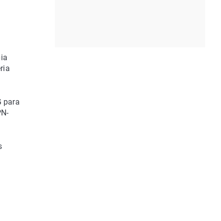
pia
ria
G para
PN-
s