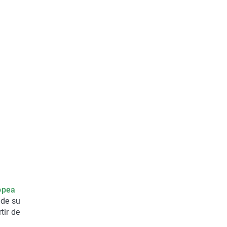
opea
 de su
tir de