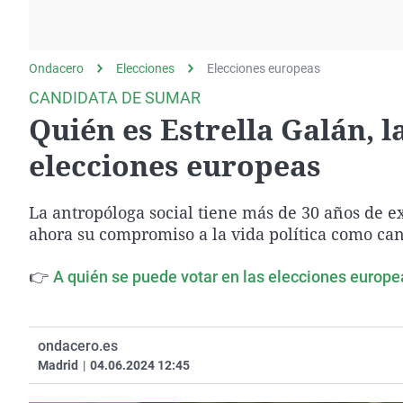
La rosa de los vientos
Caso
Extremadura
Gente viajera
Retornados
Galicia
Ondacero
Elecciones
Como el perro y el
Elecciones europeas
Equipo de investigación
La Rioja
gato
CANDIDATA DE SUMAR
Operación Viuda
Navarra
Quién es Estrella Galán, 
Negra
País Vasco
elecciones europeas
La antropóloga social tiene más de 30 años de e
ahora su compromiso a la vida política como ca
👉
A quién se puede votar en las elecciones europe
ondacero.es
Madrid
|
04.06.2024 12:45