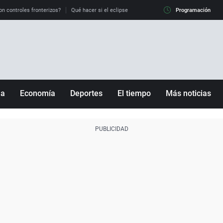
on controles fronterizos?
Qué hacer si el eclipse me pilla conduciendo
Programación
Qué tiempo 
ña
Economía
Deportes
El tiempo
Más noticias
Fútbol
Sociedad
Baloncesto
Mundo
Tenis
Salud
Motor
Cultura
Ciencia y Tecnología
adrid
Gastronomía
nciana
Medio ambiente