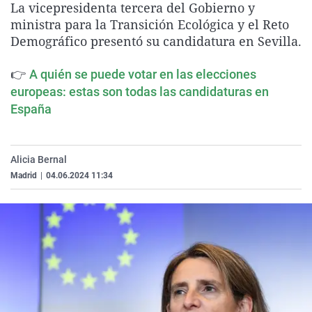
La vicepresidenta tercera del Gobierno y
La rosa de los vientos
Caso
Extremadura
Virales
ministra para la Transición Ecológica y el Reto
Gente viajera
Retornados
Galicia
Televisión
Demográfico presentó su candidatura en Sevilla.
Como el perro y el gat
Equipo de investigaci
La Rioja
Elecciones
👉
A quién se puede votar en las elecciones
Operación Viuda Negr
Navarra
europeas: estas son todas las candidaturas en
España
País Vasco
Alicia Bernal
Madrid
|
04.06.2024 11:34