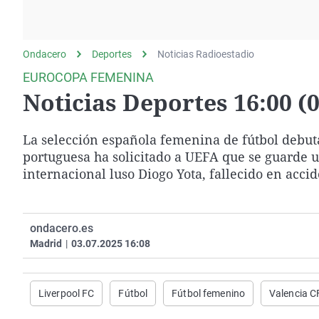
La rosa de los vientos
Caso
Extremadura
Gente viajera
Retornados
Galicia
Ondacero
Deportes
Como el perro y el
Noticias Radioestadio
Equipo de investigación
La Rioja
gato
EUROCOPA FEMENINA
Operación Viuda
Navarra
Noticias Deportes 16:00 (0
Negra
País Vasco
La selección española femenina de fútbol debuta
portuguesa ha solicitado a UEFA que se guarde 
internacional luso Diogo Yota, fallecido en accid
ondacero.es
Madrid
|
03.07.2025 16:08
Liverpool FC
Fútbol
Fútbol femenino
Valencia C