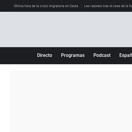
Última hora de la crisis migratoria en Ceuta
Las razones tras el cese de la f
Directo
Programas
Podcast
Espa
Más de uno
Los Perseguidos
Andalucía
Por fin
Malas decisiones
Aragón
Julia en la onda
Expedientes del más allá
Baleares
La brújula
El viaje del Guernica
Cantabria
Radioestadio
Invisibles
Cataluña
Radioestadio noche
Prohibido morirse
Comunidad de M
El colegio invisible
Esto no ha pasado
Comunitat Vale