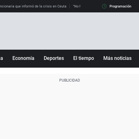
uncionaria que informó de la crisis en Ceuta
"No hay mafias, que no nos engañen": exper
Programación
ña
Economía
Deportes
El tiempo
Más noticias
Fútbol
Sociedad
Baloncesto
Mundo
Tenis
Salud
Motor
Cultura
Ciencia y Tecnología
adrid
Gastronomía
nciana
Medio ambiente