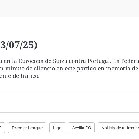
Virales
Televisión
Elecciones
3/07/25)
 en la Eurocopa de Suiza contra Portugal. La Feder
un minuto de silencio en este partido en memoria de
ente de tráfico.
F
Premier League
Liga
Sevilla FC
Noticia de última h