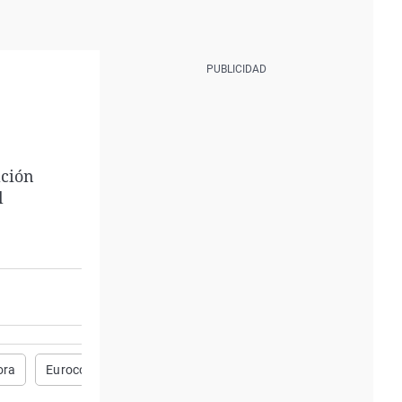
ación
l
ora
Eurocopa femenina
Patri Guijarro
Montse Tomé