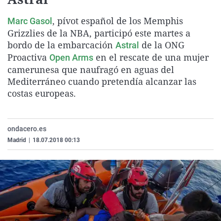
La rosa de los vientos
Caso
Extremadura
Virales
, pívot español de los Memphis
Marc Gasol
Gente viajera
Retornados
Galicia
Televisión
Grizzlies de la NBA, participó este martes a
Como el perro y el gat
Equipo de investigaci
La Rioja
Elecciones
bordo de la embarcación
de la ONG
Astral
Proactiva
en el rescate de una mujer
Open Arms
Operación Viuda Negr
Navarra
camerunesa que naufragó en aguas del
País Vasco
Mediterráneo cuando pretendía alcanzar las
costas europeas.
ondacero.es
Madrid
|
18.07.2018 00:13