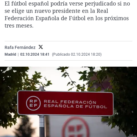
El fútbol español podría verse perjudicado si no
La rosa de los vientos
Caso
Extremadura
Virales
se elige un nuevo presidente en la Real
Gente viajera
Retornados
Galicia
Televisión
Federación Española de Fútbol en los próximos
tres meses.
Como el perro y el gat
Equipo de investigaci
La Rioja
Elecciones
Operación Viuda Negr
Navarra
Rafa Fernández
País Vasco
Madrid
|
02.10.2024 18:41
(Publicado 02.10.2024 18:20)