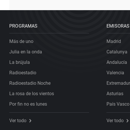
PROGRAMAS
EMISORAS
Más de uno
Madrid
Julia en la onda
Catalunya
La brújula
Andalucía
Radioestadio
Valencia
Radioestadio Noche
Extremadu
La rosa de los vientos
Asturias
Por fin no es lunes
País Vasco
Ver todo
Ver todo