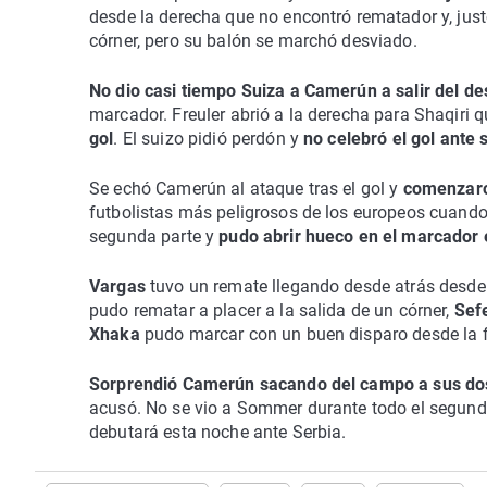
desde la derecha que no encontró rematador y, jus
córner, pero su balón se marchó desviado.
No dio casi tiempo Suiza a Camerún a salir del d
marcador. Freuler abrió a la derecha para Shaqiri 
gol
. El suizo pidió perdón y
no celebró el gol ante 
Se echó Camerún al ataque tras el gol y
comenzaro
futbolistas más peligrosos de los europeos cuando 
segunda parte y
pudo abrir hueco en el marcador 
Vargas
tuvo un remate llegando desde atrás desde 
pudo rematar a placer a la salida de un córner,
Sef
Xhaka
pudo marcar con un buen disparo desde la f
Sorprendió Camerún sacando del campo a sus do
acusó. No se vio a Sommer durante todo el segundo 
debutará esta noche ante Serbia.