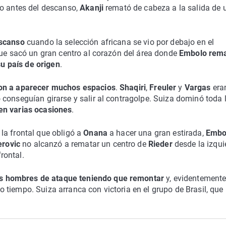
to antes del descanso,
Akanji
remató de cabeza a la salida de 
escanso
cuando la selección africana se vio por debajo en el
que sacó un gran centro al corazón del área donde
Embolo rema
su país de origen
.
n a aparecer muchos espacios
.
Shaqiri
,
Freuler
y
Vargas
era
conseguían girarse y salir al contragolpe. Suiza dominó toda 
en varias ocasiones
.
la frontal que obligó a
Onana
a hacer una gran estirada,
Embo
erovic
no alcanzó a rematar un centro de
Rieder
desde la izqui
rontal.
s hombres de ataque teniendo que remontar
y, evidentemente,
tiempo. Suiza arranca con victoria en el grupo de Brasil, que