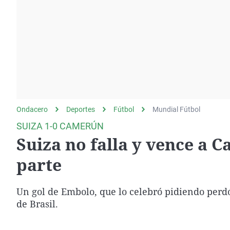
La rosa de los vientos
Caso
Extremadura
Gente viajera
Retornados
Galicia
Como el perro y el
Equipo de investigación
La Rioja
gato
Operación Viuda
Navarra
Negra
País Vasco
Ondacero
Deportes
Fútbol
Mundial Fútbol
SUIZA 1-0 CAMERÚN
Suiza no falla y vence a
parte
Un gol de Embolo, que lo celebró pidiendo perdó
de Brasil.