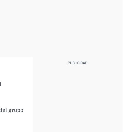
a
 del grupo