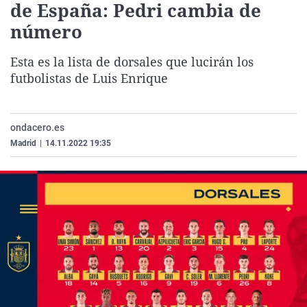
de España: Pedri cambia de
La rosa de los vientos
Caso
Extremadura
Virales
número
Gente viajera
Retornados
Galicia
Televisión
Como el perro y el gat
Equipo de investigaci
La Rioja
Elecciones
Esta es la lista de dorsales que lucirán los
futbolistas de Luis Enrique
Operación Viuda Negr
Navarra
País Vasco
ondacero.es
Madrid
|
14.11.2022 19:35