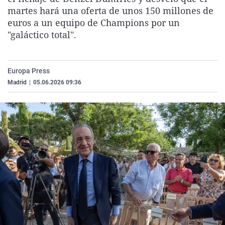
La rosa de los vientos
Caso
Extremadura
Virales
martes hará una oferta de unos 150 millones de
euros a un equipo de Champions por un
Gente viajera
Retornados
Galicia
Televisión
"galáctico total".
Como el perro y el gat
Equipo de investigaci
La Rioja
Elecciones
Operación Viuda Negr
Navarra
Europa Press
País Vasco
Madrid
|
05.06.2026 09:36