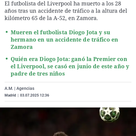
El futbolista del Liverpool ha muerto a los 28
La rosa de los vientos
Caso
Extremadura
Virales
años tras un accidente de tráfico a la altura del
Gente viajera
Retornados
Galicia
Televisión
kilómetro 65 de la A-52, en Zamora.
Como el perro y el gat
Equipo de investigaci
La Rioja
Elecciones
Mueren el futbolista Diogo Jota y su
Operación Viuda Negr
Navarra
hermano en un accidente de tráfico en
Zamora
País Vasco
Quién era Diogo Jota: ganó la Premier con
el Liverpool, se casó en junio de este año y
padre de tres niños
A.M. | Agencias
Madrid
|
03.07.2025 12:36