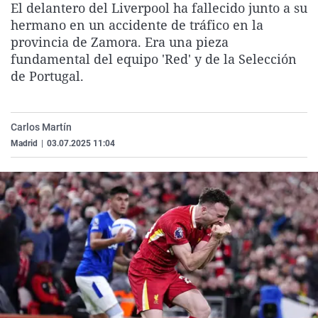
El delantero del Liverpool ha fallecido junto a su
La rosa de los vientos
Caso
Extremadura
Virales
hermano en un accidente de tráfico en la
Gente viajera
Retornados
Galicia
Televisión
provincia de Zamora. Era una pieza
fundamental del equipo 'Red' y de la Selección
Como el perro y el gat
Equipo de investigaci
La Rioja
Elecciones
de Portugal.
Operación Viuda Negr
Navarra
País Vasco
Carlos Martín
Madrid
|
03.07.2025 11:04