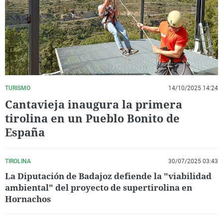
La rosa de los vientos
Caso
Extremadura
Virales
Gente viajera
Retornados
Galicia
Televisión
Como el perro y el gat
Equipo de investigaci
La Rioja
Elecciones
Operación Viuda Negr
Navarra
País Vasco
TURISMO
14/10/2025 14:24
Cantavieja inaugura la primera
tirolina en un Pueblo Bonito de
España
TIROLINA
30/07/2025 03:43
La Diputación de Badajoz defiende la "viabilidad
ambiental" del proyecto de supertirolina en
Hornachos