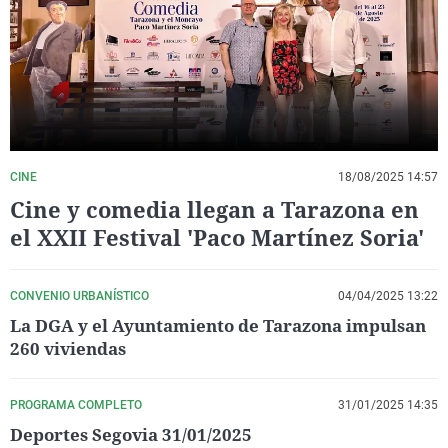
La rosa de los vientos
Caso
Extremadura
Virales
Gente viajera
Retornados
Galicia
Televisión
Como el perro y el gat
Equipo de investigaci
La Rioja
Elecciones
Operación Viuda Negr
Navarra
País Vasco
CINE
18/08/2025 14:57
Cine y comedia llegan a Tarazona en
el XXII Festival 'Paco Martínez Soria'
CONVENIO URBANÍSTICO
04/04/2025 13:22
La DGA y el Ayuntamiento de Tarazona impulsan
260 viviendas
PROGRAMA COMPLETO
31/01/2025 14:35
Deportes Segovia 31/01/2025