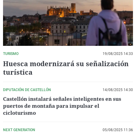
La rosa de los vientos
Caso
Extremadura
Virales
Gente viajera
Retornados
Galicia
Televisión
Como el perro y el gat
Equipo de investigaci
La Rioja
Elecciones
Operación Viuda Negr
Navarra
País Vasco
TURISMO
19/08/2025 14:33
Huesca modernizará su señalización
turística
DIPUTACIÓN DE CASTELLÓN
14/08/2025 14:30
Castellón instalará señales inteligentes en sus
puertos de montaña para impulsar el
cicloturismo
NEXT GENERATION
05/08/2025 11:36