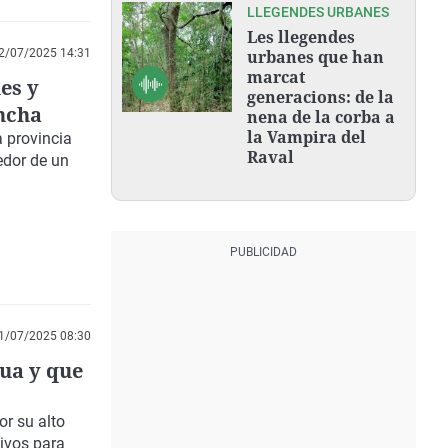
LLEGENDES URBANES
Les llegendes
2/07/2025 14:31
urbanes que han
marcat
es y
generacions: de la
ancha
nena de la corba a
la Vampira del
 provincia
Raval
edor de un
1/07/2025 08:30
gua y que
r su alto
tivos para