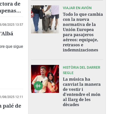
ctora de
VIAJAR EN AVIÓN
apenas
Todo lo que cambia
con la nueva
normativa de la
3/08/2025 13:57
Unión Europea
l'Albá
para pasajeros
aéreos: equipaje,
retrasos e
bre que sigue
indemnizaciones
HISTÒRIA DEL DARRER
SEGLE
La música ha
canviat la manera
de vestir i
d'entendre el món
1/08/2025 12:11
al llarg de les
dècades
n palé de