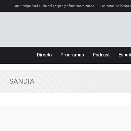
Qué tiempo hará el día del eclipse y dónde habrá nubes
Las horas de locura qu
Directo
Programas
Podcast
Espa
Más de uno
Los Perseguidos
Andalucía
Por fin
Malas decisiones
Aragón
SANDIA
Julia en la onda
Expedientes del más allá
Baleares
La brújula
El viaje del Guernica
Cantabria
Radioestadio
Invisibles
Cataluña
Radioestadio noche
Prohibido morirse
Comunidad de M
El colegio invisible
Esto no ha pasado
Comunitat Vale