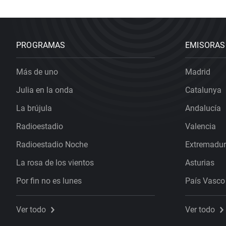
PROGRAMAS
EMISORAS
Más de uno
Madrid
Julia en la onda
Catalunya
La brújula
Andalucía
Radioestadio
Valencia
Radioestadio Noche
Extremadu
La rosa de los vientos
Asturias
Por fin no es lunes
País Vasco
Ver todo
Ver todo