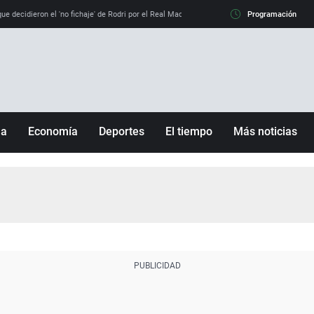
e decidieron el 'no fichaje' de Rodri por el Real Madrid y su 'sí' al Barça
Programación
La llamada de
ña
Economía
Deportes
El tiempo
Más noticias
Fútbol
Sociedad
Baloncesto
Mundo
Tenis
Salud
Motor
Cultura
Ciencia y Tecnología
adrid
Gastronomía
nciana
Medio ambiente