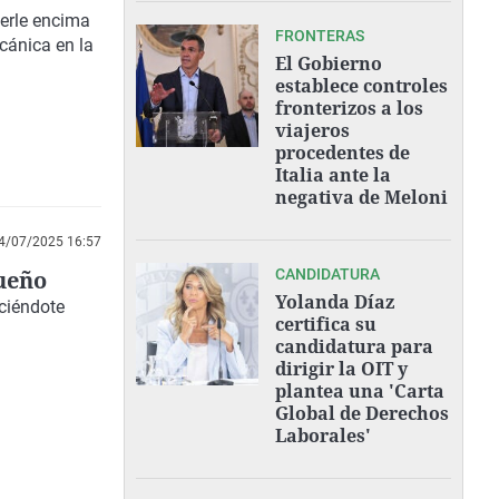
aerle encima
FRONTERAS
cánica en la
El Gobierno
establece controles
fronterizos a los
viajeros
procedentes de
Italia ante la
negativa de Meloni
4/07/2025 16:57
sueño
CANDIDATURA
Yolanda Díaz
ciéndote
certifica su
candidatura para
dirigir la OIT y
plantea una 'Carta
Global de Derechos
Laborales'