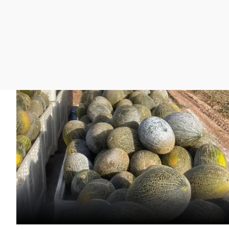
La rosa de los vientos
Caso
Extremadura
Gente viajera
Retornados
Galicia
Como el perro y el
Equipo de investigación
La Rioja
gato
Operación Viuda
Navarra
Negra
País Vasco