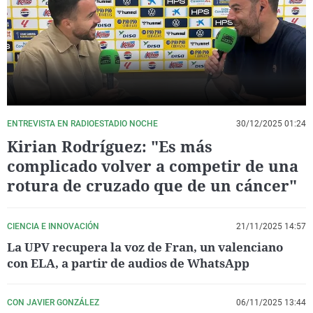
La rosa de los vientos
Caso
Extremadura
Virales
Gente viajera
Retornados
Galicia
Televisión
Como el perro y el gat
Equipo de investigaci
La Rioja
Elecciones
Operación Viuda Negr
Navarra
País Vasco
ENTREVISTA EN RADIOESTADIO NOCHE
30/12/2025 01:24
Kirian Rodríguez: "Es más
complicado volver a competir de una
rotura de cruzado que de un cáncer"
CIENCIA E INNOVACIÓN
21/11/2025 14:57
La UPV recupera la voz de Fran, un valenciano
con ELA, a partir de audios de WhatsApp
CON JAVIER GONZÁLEZ
06/11/2025 13:44