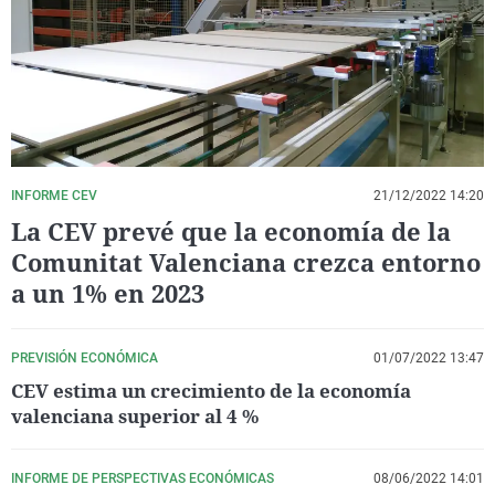
La rosa de los vientos
Caso
Extremadura
Virales
Gente viajera
Retornados
Galicia
Televisión
Como el perro y el gat
Equipo de investigaci
La Rioja
Elecciones
Operación Viuda Negr
Navarra
País Vasco
INFORME CEV
21/12/2022 14:20
La CEV prevé que la economía de la
Comunitat Valenciana crezca entorno
a un 1% en 2023
PREVISIÓN ECONÓMICA
01/07/2022 13:47
CEV estima un crecimiento de la economía
valenciana superior al 4 %
INFORME DE PERSPECTIVAS ECONÓMICAS
08/06/2022 14:01