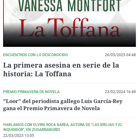
La rosa de los vientos
Caso
Extremadura
Virales
Gente viajera
Retornados
Galicia
Televisión
Como el perro y el gat
Equipo de investigaci
La Rioja
Elecciones
Operación Viuda Negr
Navarra
País Vasco
ENCUENTROS CON LO DESCONOCIDO
26/05/2025 04:48
La primera asesina en serie de la
historia: La Toffana
PREMIO PRIMAVERA DE NOVELA
23/02/2024 16:49
"Loor" del periodista gallego Luis García-Rey
gana el Premio Primavera de Novela
HABLAMOS CON ELVIRA ROCA BAREA, AUTORA DE "LAS BRUJAS Y EL
INQUISIDOR", EN ZUGARRAMURDI
22/03/2023 13:05