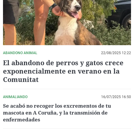
La rosa de los vientos
Caso
Extremadura
Virales
Gente viajera
Retornados
Galicia
Televisión
Como el perro y el gat
Equipo de investigaci
La Rioja
Elecciones
Operación Viuda Negr
Navarra
País Vasco
ABANDONO ANIMAL
22/08/2025 12:22
El abandono de perros y gatos crece
exponencialmente en verano en la
Comunitat
ANIMALIANDO
16/07/2025 16:50
Se acabó no recoger los excrementos de tu
mascota en A Coruña, y la transmisión de
enfermedades