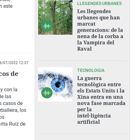
LLEGENDES URBANES
n este
Les llegendes
urbanes que han
marcat
generacions: de la
nena de la corba a
la Vampira del
Raval
8/07/2022 12:37
TECNOLOGIA
cos de
La guerra
tecnològica entre
 y con la
els Estats Units i la
e las
Xina entra en una
nova fase marcada
os casos de
per la
alleira, los
intel·ligència
os
artificial
ita Ruiz de