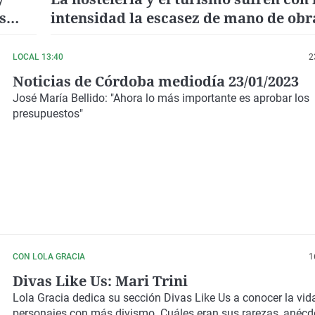
s
intensidad la escasez de mano de obr
cualificada en la Región de Murcia
LOCAL 13:40
2
Noticias de Córdoba mediodía 23/01/2023
José María Bellido: "Ahora lo más importante es aprobar los
presupuestos"
CON LOLA GRACIA
1
Divas Like Us: Mari Trini
Lola Gracia
dedica su sección Divas Like Us a conocer la vid
personajes con más divismo. Cuáles eran sus rarezas, anécd