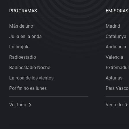
PROGRAMAS
EMISORAS
Más de uno
Madrid
Julia en la onda
Catalunya
La brújula
Andalucía
Radioestadio
Valencia
Radioestadio Noche
Extremadu
La rosa de los vientos
Asturias
Por fin no es lunes
País Vasco
Ver todo
Ver todo