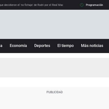
e decidieron el 'no fichaje' de Rodri por el Real Madrid y su 'sí' al Barça
Programación
La llamada de
ña
Economía
Deportes
El tiempo
Más noticias
Fútbol
Sociedad
Baloncesto
Mundo
Tenis
Salud
Motor
Cultura
Ciencia y Tecnología
adrid
Gastronomía
nciana
Medio ambiente