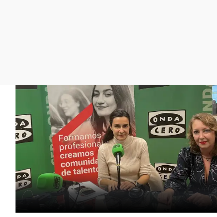
La rosa de los vientos
Caso
Extremadura
Gente viajera
Retornados
Galicia
Como el perro y el
Equipo de investigación
La Rioja
gato
Operación Viuda
Navarra
Negra
País Vasco