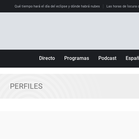
Qué tiempo hará el día del eclipse y dónde habrá nubes
Las horas de locura qu
Directo
Programas
Podcast
Espa
Más de uno
Los Perseguidos
Andalucía
Por fin
Malas decisiones
Aragón
PERFILES
Julia en la onda
Expedientes del más allá
Baleares
La brújula
El viaje del Guernica
Cantabria
Radioestadio
Invisibles
Cataluña
Radioestadio noche
Prohibido morirse
Comunidad de M
El colegio invisible
Esto no ha pasado
Comunitat Vale