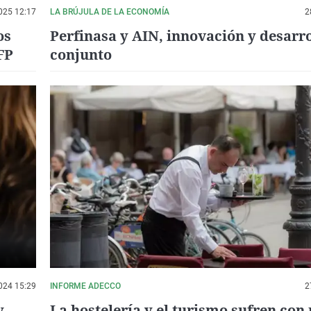
025 12:17
LA BRÚJULA DE LA ECONOMÍA
2
os
Perfinasa y AIN, innovación y desarro
FP
conjunto
024 15:29
INFORME ADECCO
2
y
La hostelería y el turismo sufren co