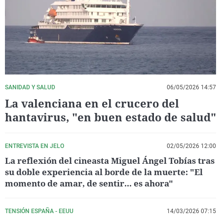
La rosa de los vientos
Caso
Extremadura
Virales
Gente viajera
Retornados
Galicia
Televisión
Como el perro y el gat
Equipo de investigaci
La Rioja
Elecciones
Operación Viuda Negr
Navarra
País Vasco
SANIDAD Y SALUD
06/05/2026 14:57
La valenciana en el crucero del
hantavirus, "en buen estado de salud"
ENTREVISTA EN JELO
02/05/2026 12:00
La reflexión del cineasta Miguel Ángel Tobías tras
su doble experiencia al borde de la muerte: "El
momento de amar, de sentir... es ahora"
TENSIÓN ESPAÑA - EEUU
14/03/2026 07:15